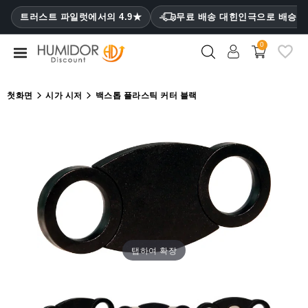
CATEGORY
트러스트 파일럿에서의 4.9★
무료 배송 대힌인극으로 배승
₩
0
휴
미
더
첫화면
시가 시저
백스톱 플라스틱 커터 블랙
휴
미
더
캐
비
닛
시
가
탭하여 확장
케
이
스