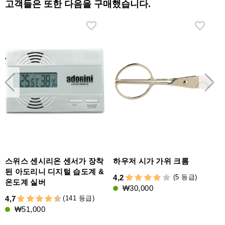
고객들은 또한 다음을 구매했습니다.
스위스 센시리온 센서가 장착
하우저 시가 가위 크롬
된 아도리니 디지털 습도계 &
(5 등급)
4,2
온도계 실버
₩30,000
3
(141 등급)
4,7
₩51,000