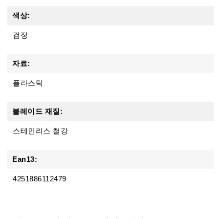
색상:
검정
자료:
플라스틱
블레이드 재질:
스테인리스 철강
Ean13:
4251886112479