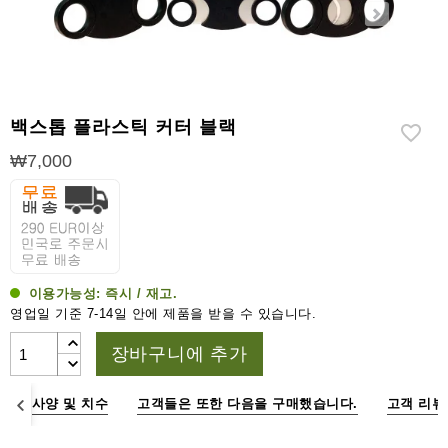
라
이
터
시
가
백스톱 플라스틱 커터 블랙
시
저
₩7,000
가
습
기
&
습
이용가능성:
즉시 / 재고.
도
영업일 기준 7-14일 안에 제품을 받을 수 있습니다.
계
장바구니에 추가
기
타
명
사양 및 치수
고객들은 또한 다음을 구매했습니다.
고객 리뷰
시
가