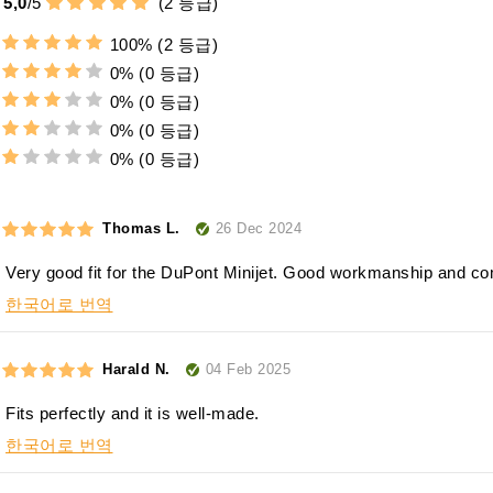
5,0
/
5
(
2
등급)
100%
(2 등급)
0%
(0 등급)
0%
(0 등급)
0%
(0 등급)
0%
(0 등급)
26 Dec 2024
Thomas L.
Very good fit for the DuPont Minijet. Good workmanship and com
한국어로 번역
04 Feb 2025
Harald N.
Fits perfectly and it is well-made.
한국어로 번역