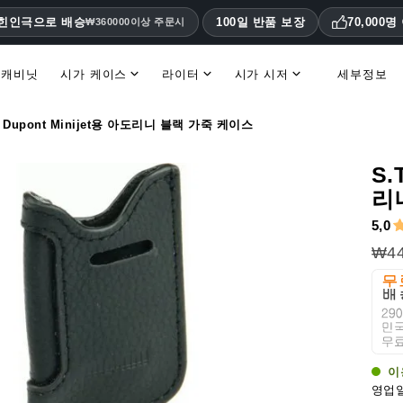
대힌인극으로 배승
100일 반품 보장
70,000
₩360000이상 주문시
 캐비닛
시가 케이스
라이터
시가 시저
세부정보
휴미더 액세서리 및 교체 부품
. Dupont Minijet용 아도리니 블랙 가죽 케이스
S.
리
5,0
₩44
이
영업일