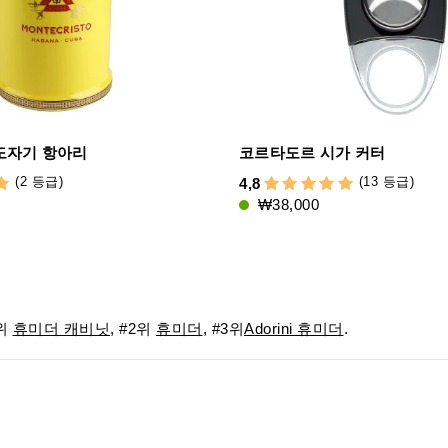
도자기 항아리
코르타도르 시가 커터
(2 등급)
(13 등급)
4,8
₩38,000
위
휴미더 캐비닛
, #2위
휴미더
, #3위
Adorini 휴미더
.