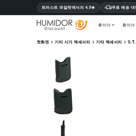
트러스트 파일럿에서의 4.9★
무료 배송 
휴미더
휴미더
코히바 휴미더 몬테크리스토, 하바노스
첫화면
기타 시가 액세서리
기타 액세서리
S.T