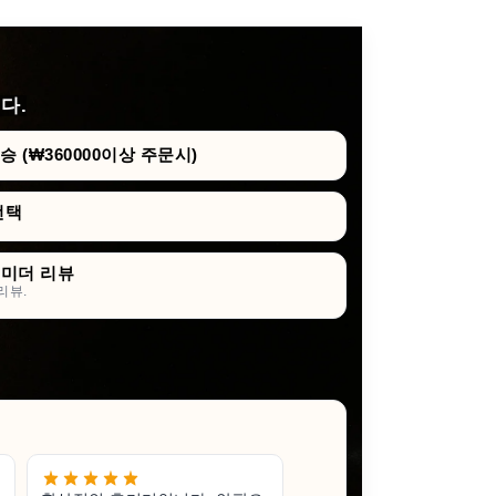
다.
 (₩360000이상 주문시)
선택
휴미더 리뷰
리뷰.