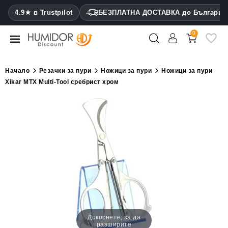
CATEGORY
4.9★ в Trustpilot
БЕЗПЛАТНА ДОСТАВКА до България
0
Хумидори
Кабинетни
Начало
Резачки за пури
Ножици за пури
Ножици за пури
хумидори
Xikar MTX Multi-Tool сребрист хром
Калъфи
за
пури
Запалки
Резачки
за
пури
Овлажнители
Докоснете, за да
разширите
и