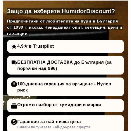
Защо да изберете HumidorDiscount?
Предпочитани от любителите на пури в България
от 1999 г. насам. Ненадминат опит, селекция, цени и
гаранции.
4.9★ в Trustpilot
БЕЗПЛАТНА ДОСТАВКА до България (за
поръчки над 99€)
100-дневна гаранция за връщане - Нулев
риск
Огромен избор от хумидори и марки
Гаранция за най-ниска цена
Винаги получавате най-добрата оферта.