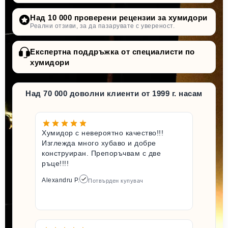
Над 10 000 проверени рецензии за хумидори
Реални отзиви, за да пазарувате с увереност.
Експертна поддръжка от специалисти по
хумидори
Над 70 000 доволни клиенти от 1999 г. насам
Хумидор с невероятно качество!!!
Изглежда много хубаво и добре
конструиран. Препоръчвам с две
ръце!!!!
Alexandru P.
Потвърден купувач