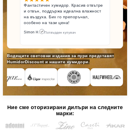
Фантастичен хумидор. Красив отвътре
и отвън, поддържа идеална влажност
на въздуха. Бих го препоръчал,
особено на тази цена!
Simon H.
Потвърден купувач
Водещите световни издания за пури представят
HumidorDiscount и нашите хумидори.
Ние сме оторизирани дилъри на следните
марки: