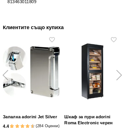
813463011809
Клиентите също купиха
Запалка adorini Jet Silver
Шкаф за пури adorini
Roma Electronic черен
(284 Оценки)
4,4