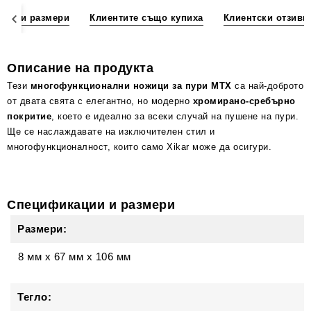
ции и размери
Клиентите също купиха
Клиентски отзиви
Описание на продукта
Тези
многофункционални ножици за пури MTX
са най-доброто
от двата свята с елегантно, но модерно
хромирано-сребърно
покритие
, което е идеално за всеки случай на пушене на пури.
Ще се наслаждавате на изключителен стил и
многофункционалност, които само Xikar може да осигури.
Спецификации и размери
Размери:
8 мм
x
67 мм
x
106 мм
Тегло: