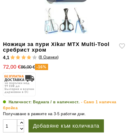
уреди
за
измерване
на
влажността
Други
Ножици за пури Xikar MTX Multi-Tool
аксесоари
сребрист хром
за
(
8 Оценки
)
4,1
пури
72,00 €
86,00 €
-16%
Наличност:
Веднага / в наличност.
- Само 1 налична
бройка
Получаване в рамките на 3-5 работни дни.
Добавяне към количката