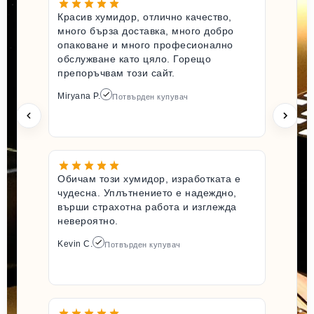
Красив хумидор, отлично качество,
много бърза доставка, много добро
опаковане и много професионално
обслужване като цяло. Горещо
препоръчвам този сайт.
Miryana P.
Потвърден купувач
Обичам този хумидор, изработката е
чудесна. Уплътнението е надеждно,
върши страхотна работа и изглежда
невероятно.
Kevin C.
Потвърден купувач