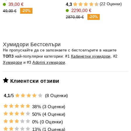
(22 Оценки)
39,00 €
4,3
4
2290,00 €
(
-20%
49,00 €
-20%
2870,00 €
2
Хумидори Бестселъри
Не пропускайте да се запознаете с бестселърите в нашите
ТОП3
най-популярни категории: #1
Кабинетни хумидори
, #2
Хумидори
и #3
Adorini хумидори
.
Клиентски отзиви
4,1
/
5
(
8
Оценки)
38%
(3 Оценки)
50%
(4 Оценки)
0%
(0 Оценки)
13%
(1 Оценка)