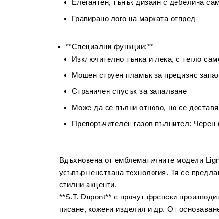
Елегантен, тънък дизайн с дебелина са
Гравирано лого на марката отпред
**Специални функции:**
Изключително тънка и лека, с тегло сам
Мощен струен пламък за прецизно запа
Страничен спусък за запалване
Може да се пълни отново, но се доставя
Препоръчителен газов пълнител: Черен 
Вдъхновена от емблематичните модели Ligne
усъвършенствана технология. Тя се предлаг
стилни акценти.
**S.T. Dupont** е прочут френски производи
писане, кожени изделия и др. От основаване