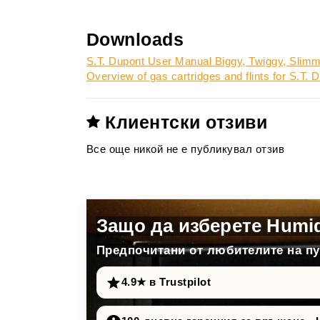
Downloads
S.T. Dupont User Manual Biggy, Twiggy, Slim
Overview of gas cartridges and flints for S.T.
Клиентски отзиви
Все още никой не е публикувал отзив
Защо да изберете Humi
Предпочитани от любителите на пур
4.9★ в Trustpilot