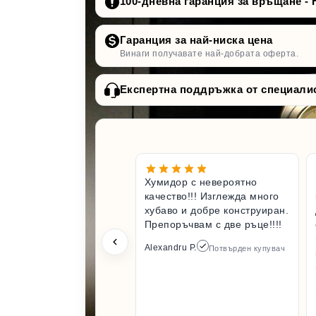
100-дневна гаранция за връщане - 
Гаранция за най-ниска цена
Винаги получавате най-добрата оферта.
Експертна поддръжка от специали
Хумидор с невероятно
качество!!! Изглежда много
хубаво и добре конструиран.
Препоръчвам с две ръце!!!!
Alexandru P.
Потвърден купувач