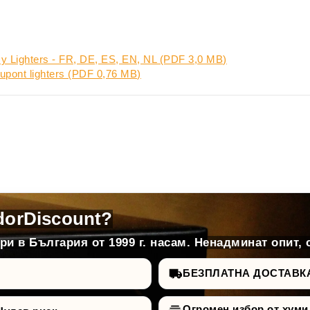
my Lighters - FR, DE, ES, EN, NL (PDF 3,0 MB)
 Dupont lighters (PDF 0,76 MB)
dorDiscount?
и в България от 1999 г. насам. Ненадминат опит, 
БЕЗПЛАТНА ДОСТАВКА д
Огромен избор от хуми