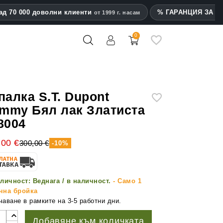
ад 70 000 доволни клиенти
% ГАРАНЦИЯ ЗА на
от 1999 г. насам
0
mes
палка S.T. Dupont
immy Бял лак Златиста
8004
,00 €
300,00 €
-10%
личност:
Веднага / в наличност.
- Само 1
чна бройка
аване в рамките на 3-5 работни дни.
Добавяне към количката