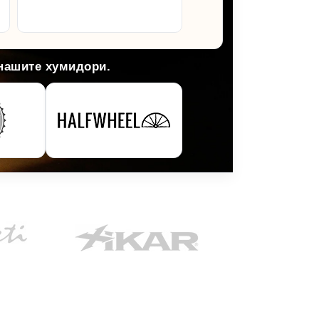
Arlene M.
 нашите хумидори.