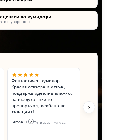
рецензии за хумидори
ате с увереност.
Фантастичен хумидор.
Чудесен 
Красив отвътре и отвън,
Вълнувам
поддържа идеална влажност
имам по-
на въздуха. Бих го
хумидор.
препоръчал, особено на
състояни
тази цена!
разопако
да го усе
Simon H.
Потвърден купувач
отколкот
Задължит
пак от то