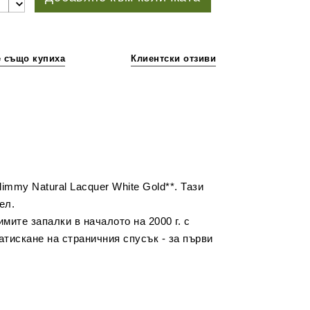
е също купиха
Клиентски отзиви
immy Natural Lacquer White Gold**. Тази
ел.
мите запалки в началото на 2000 г. с
атискане на страничния спусък - за първи