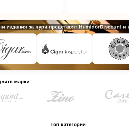
и издания за пури представят HumidorDiscount и
дните марки:
Топ категории