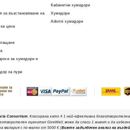
Кабинетни хумидори
я за възстановяване на
Хумидори
Adorini хумидори
ска цена
плащане
та
проси за хумидори и
дор за пури
aria Consortium
. Класирана като # 1 най-ефективна благотворителна
готворителен оценител GiveWell; може да спаси 1 живот и да избег
а малария с по-малко от 5000 € (
Вижте задълбочен анализ на възд