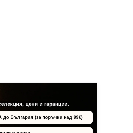
селекция, цени и гаранции.
о България (за поръчки над 99€)
дори и марки