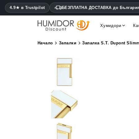
4.9★ в Trustpilot
БЕЗПЛАТНА ДОСТАВКА до Българи
Хумидори
Ка
Cohiba хумидори Montecris
Daniel Marshall хумидори
Начало
Запалки
Запалка S.T. Dupont Slim