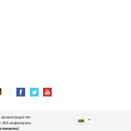
 организация от
не 300 нефатални
ействието
).