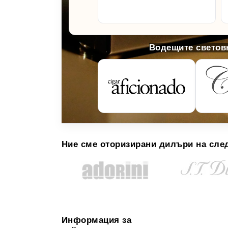
Водещите световн
Ние сме оторизирани дилъри на сле
Информация за