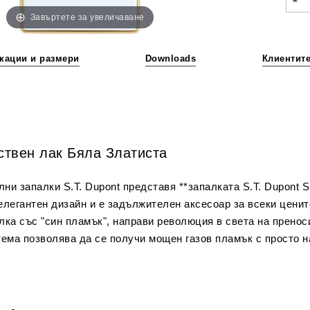
Завъртете за увеличаване
кации и размери
Downloads
Клиентит
ствен лак Бяла Златиста
и запалки S.T. Dupont представя **запалката S.T. Dupont Sl
елегантен дизайн и е задължителен аксесоар за всеки ценит
алка със "син пламък", направи революция в света на преноси
тема позволява да се получи мощен газов пламък с просто н