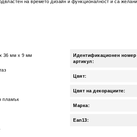
подвластен на времето дизайн и функционалност и са желани
и
x
36 мм
x
9 мм
Идентификационен номер
артикул:
газ
Цвят:
Цвят на декорациите:
н пламък
Марка:
Ean13:
4