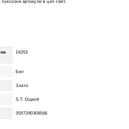
 луксозни артикули в цял свят.
 на
16353
Бял
Злато
S.T. Dupont
3597390308566