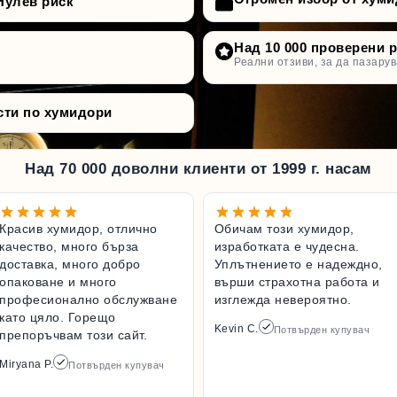
Нулев риск
Над 10 000 проверени 
Реални отзиви, за да пазарув
сти по хумидори
Над 70 000 доволни клиенти от 1999 г. насам
Красив хумидор, отлично
Обичам този хумидор,
качество, много бърза
изработката е чудесна.
доставка, много добро
Уплътнението е надеждно,
опаковане и много
върши страхотна работа и
професионално обслужване
изглежда невероятно.
като цяло. Горещо
Kevin C.
Потвърден купувач
препоръчвам този сайт.
Miryana P.
Потвърден купувач