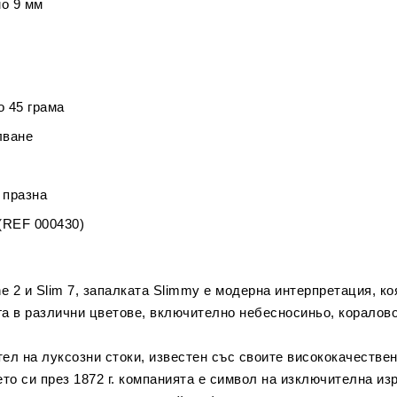
мо 9 мм
о 45 грама
лване
 празна
(REF 000430)
 2 и Slim 7, запалката Slimmy е модерна интерпретация, ко
а в различни цветове, включително небесносиньо, коралово
тел на луксозни стоки, известен със своите висококачестве
то си през 1872 г. компанията е символ на изключителна изр