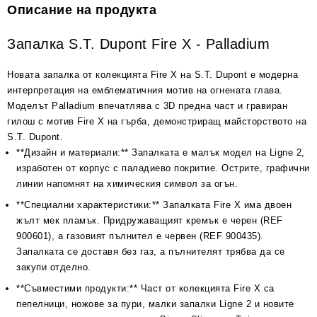
Описание на продукта
Запалка S.T. Dupont Fire X - Palladium
Новата запалка от колекцията Fire X на S.T. Dupont е модерна
интерпретация на емблематичния мотив на огнената глава.
Моделът Palladium впечатлява с 3D предна част и гравиран
гилош с мотив Fire X на гърба, демонстриращ майсторството на
S.T. Dupont.
**Дизайн и материали:** Запалката е малък модел на Ligne 2,
изработен от корпус с паладиево покритие. Острите, графични
линии напомнят на химическия символ за огън.
**Специални характеристики:** Запалката Fire X има двоен
жълт мек пламък. Придружаващият кремък е черен (REF
900601), а газовият пълнител е червен (REF 900435).
Запалката се доставя без газ, а пълнителят трябва да се
закупи отделно.
**Съвместими продукти:** Част от колекцията Fire X са
пепелници, ножове за пури, малки запалки Ligne 2 и новите