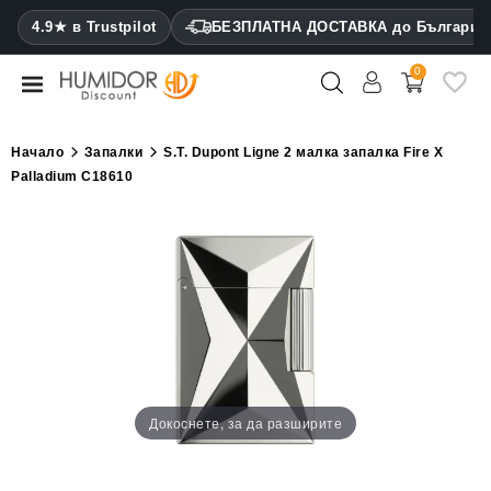
CATEGORY
4.9★ в Trustpilot
БЕЗПЛАТНА ДОСТАВКА до България
0
Хумидори
Кабинетни
Начало
Запалки
S.T. Dupont Ligne 2 малка запалка Fire X
хумидори
Palladium C18610
Калъфи
за
пури
Запалки
Резачки
за
пури
Докоснете, за да разширите
Овлажнители
и