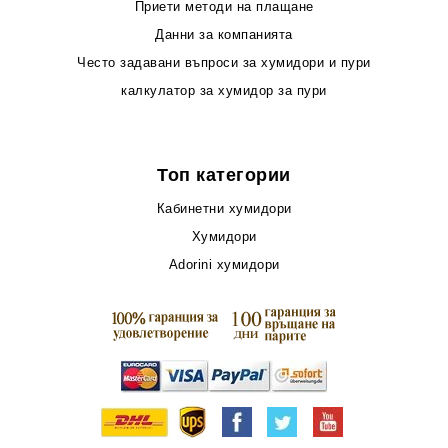
Приети методи на плащане
Данни за компанията
Често задавани въпроси за хумидори и пури
калкулатор за хумидор за пури
Топ категории
Кабинетни хумидори
Хумидори
Adorini хумидори