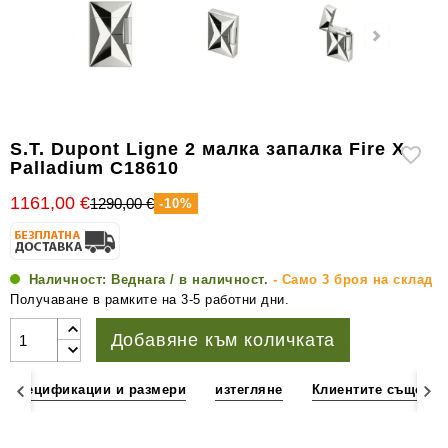
уреди
за
измерване
на
влажността
Други
S.T. Dupont Ligne 2 малка запалка Fire X
аксесоари
Palladium C18610
за
1161,00 €
1290,00 €
-10%
пури
Наличност:
Веднага / в наличност.
- Само 3 броя на склад
Получаване в рамките на 3-5 работни дни.
Добавяне към количката
Спецификации и размери
изтегляне
Клиентите също ку