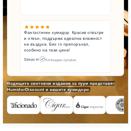
Фантастичен хумидор. Красив отвътре
и отвън, поддържа идеална влажност
на въздуха. Бих го препоръчал,
особено на тази цена!
Simon H.
Потвърден купувач
Водещите световни издания за пури представят
HumidorDiscount и нашите хумидори.