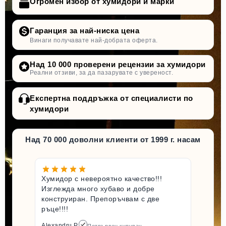
Огромен избор от хумидори и марки
Гаранция за най-ниска цена
Винаги получавате най-добрата оферта.
Над 10 000 проверени рецензии за хумидори
Реални отзиви, за да пазарувате с увереност.
Експертна поддръжка от специалисти по
хумидори
Над 70 000 доволни клиенти от 1999 г. насам
Хумидор с невероятно качество!!!
Изглежда много хубаво и добре
конструиран. Препоръчвам с две
ръце!!!!
Alexandru P.