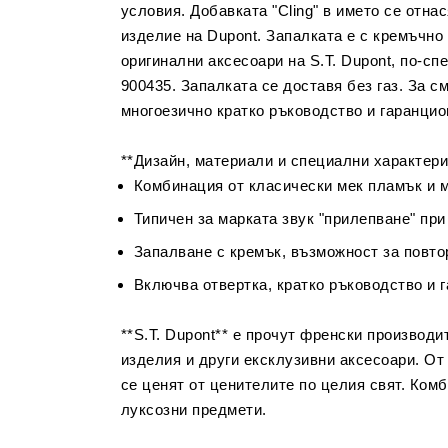
условия. Добавката "Cling" в името се отна
изделие на Dupont. Запалката е с кремъчно
оригинални аксесоари на S.T. Dupont, по-с
900435. Запалката се доставя без газ. За 
многоезично кратко ръководство и гаранцио
**Дизайн, материали и специални характери
Комбинация от класически мек пламък и 
Типичен за марката звук "прилепване" при
Запалване с кремък, възможност за повто
Включва отвертка, кратко ръководство и 
**S.T. Dupont** е прочут френски производи
изделия и други ексклузивни аксесоари. От 
се ценят от ценителите по целия свят. Ком
луксозни предмети.