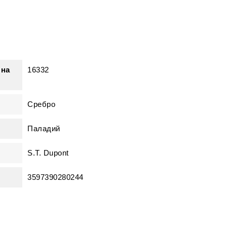
 на
16332
Сребро
Паладий
S.T. Dupont
3597390280244