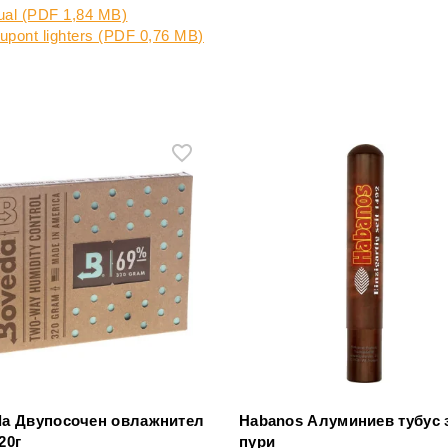
gual (PDF 1,84 MB)
 Dupont lighters (PDF 0,76 MB)
da Двупосочен овлажнител
Habanos Алуминиев тубус 
20г
пури