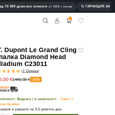
ад 70 000 доволни клиенти
% ГАРАНЦИЯ ЗА на
от 1999 г. насам
0
mes
T. Dupont Le Grand Cling
палка Diamond Head
lladium C23011
(
1 Оценка
)
6,00 €
1440,00 €
-10%
личност:
Веднага / в наличност.
- Само 1
чна бройка
аване в рамките на 3-5 работни дни.