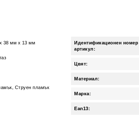
и
x
38 мм
x
13 мм
Идентификационен номер
артикул:
газ
Цвят:
Материал:
ламък, Струен пламък
Марка:
Ean13: