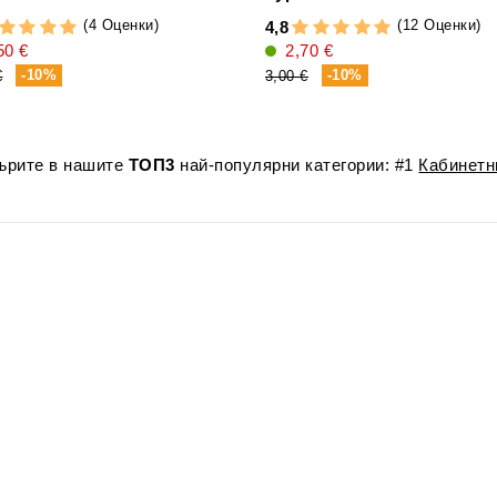
(4 Оценки)
(12 Оценки)
4,8
50 €
2,70 €
-10%
-10%
€
3,00 €
лърите в нашите
ТОП3
най-популярни категории: #1
Кабинетн