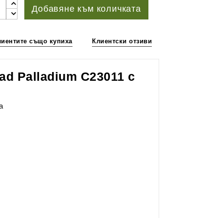
Добавяне към количката
лиентите също купиха
Клиентски отзиви
ad Palladium C23011 с
а