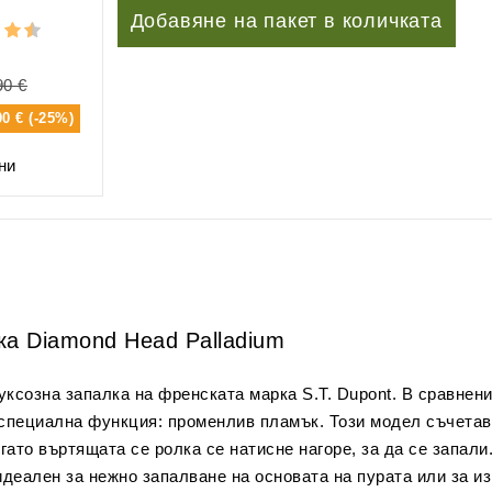
Добавяне на пакет в количката
90 €
00 € (-25%)
ни
лка Diamond Head Palladium
 луксозна запалка на френската марка S.T. Dupont. В сравнен
 специална функция: променлив пламък. Този модел съчетав
гато въртящата се ролка се натисне нагоре, за да се запал
идеален за нежно запалване на основата на пурата или за и