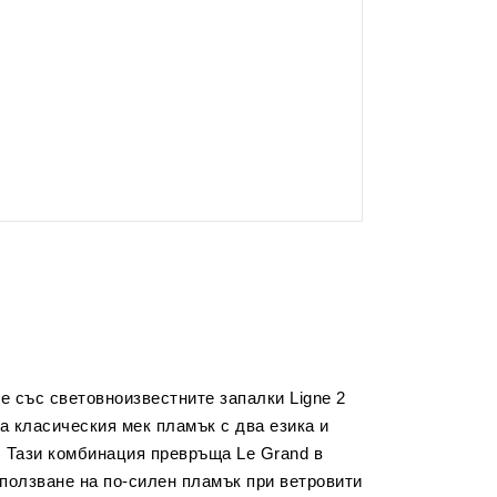
ие със световноизвестните запалки Ligne 2
а класическия мек пламък с два езика и
и. Тази комбинация превръща Le Grand в
зползване на по-силен пламък при ветровити