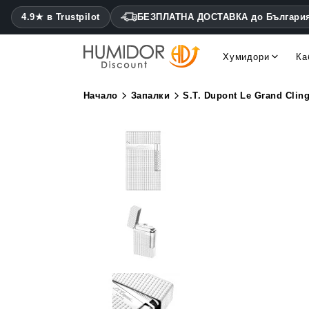
4.9★ в Trustpilot
БЕЗПЛАТНА ДОСТАВКА до Българи
Хумидори
Ка
Cohiba хумидори Montecris
Daniel Marshall хумидори
Начало
Запалки
S.T. Dupont Le Grand Cli