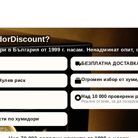
dorDiscount?
и в България от 1999 г. насам. Ненадминат опит, 
БЕЗПЛАТНА ДОСТАВКА д
Огромен избор от хуми
Нулев риск
Над 10 000 проверени 
Реални отзиви, за да пазарув
сти по хумидори