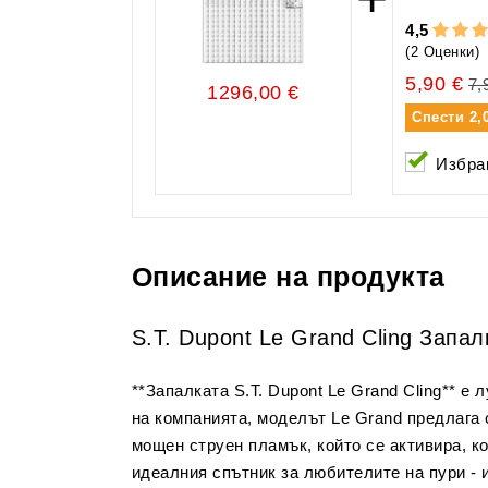
4,5
(2 Оценки)
5,90 €
7,
1296,00 €
Спести
2,
Избра
Описание на продукта
S.T. Dupont Le Grand Cling Запа
**Запалката S.T. Dupont Le Grand Cling** е
на компанията, моделът Le Grand предлага
мощен струен пламък, който се активира, ко
идеалния спътник за любителите на пури - 