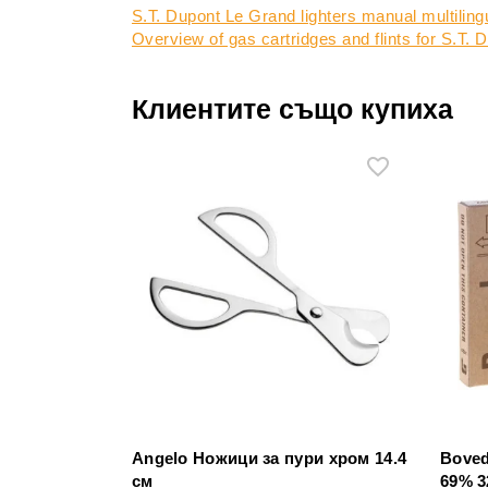
S.T. Dupont Le Grand lighters manual multilin
Overview of gas cartridges and flints for S.T.
Клиентите също купиха
Angelo Ножици за пури хром 14.4
Bove
см
69% 3