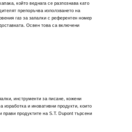
капака, който веднага се разпознава като
одителят препоръчва използването на
рвения газ за запалки с референтен номер
 доставката. Освен това са включени
палки, инструменти за писане, кожени
на изработка и иновативни продукти, които
 прави продуктите на S.T. Dupont търсени