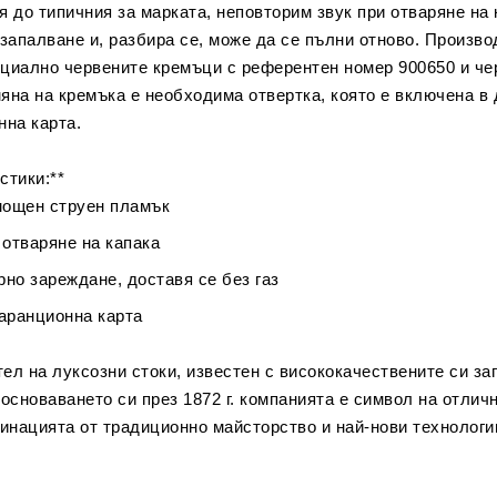
ся до типичния за марката, неповторим звук при отваряне на 
 запалване и, разбира се, може да се пълни отново. Произв
пециално червените кремъци с референтен номер 900650 и че
смяна на кремъка е необходима отвертка, която е включена в
нна карта.
стики:**
мощен струен пламък
 отваряне на капака
рно зареждане, доставя се без газ
гаранционна карта
тел на луксозни стоки, известен с висококачествените си за
основаването си през 1872 г. компанията е символ на отлич
бинацията от традиционно майсторство и най-нови технологии