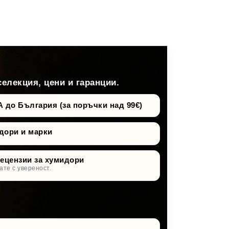
селекция, цени и гаранции.
о България (за поръчки над 99€)
дори и марки
рецензии за хумидори
ате с увереност.