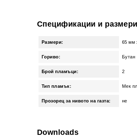
Спецификации и размер
Размери:
65 мм
Гориво:
Бутан 
Брой пламъци:
2
Тип пламък:
Мек п
Прозорец за нивото на газта:
не
Downloads