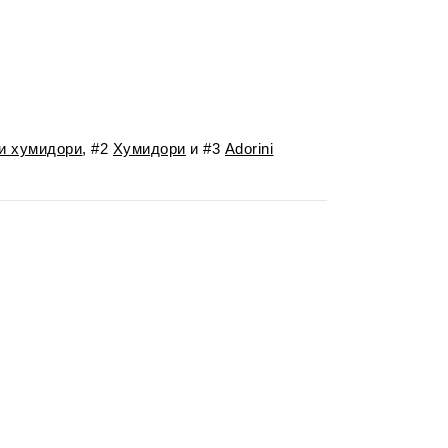
и хумидори
, #2
Хумидори
и #3
Adorini