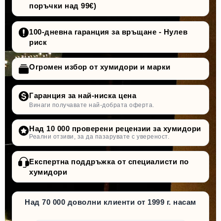
поръчки над 99€)
100-дневна гаранция за връщане - Нулев
риск
Огромен избор от хумидори и марки
Гаранция за най-ниска цена
Винаги получавате най-добрата оферта.
Над 10 000 проверени рецензии за хумидори
Реални отзиви, за да пазарувате с увереност.
Експертна поддръжка от специалисти по
хумидори
Над 70 000 доволни клиенти от 1999 г. насам