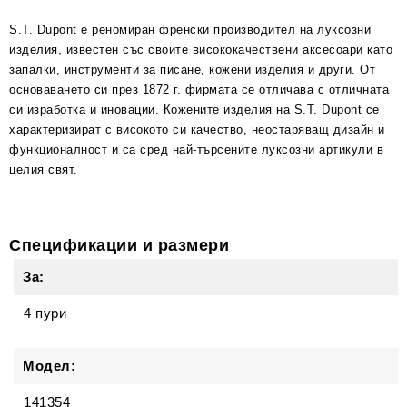
S.T. Dupont е реномиран френски производител на луксозни
изделия, известен със своите висококачествени аксесоари като
запалки, инструменти за писане, кожени изделия и други. От
основаването си през 1872 г. фирмата се отличава с отличната
си изработка и иновации. Кожените изделия на S.T. Dupont се
характеризират с високото си качество, неостаряващ дизайн и
функционалност и са сред най-търсените луксозни артикули в
целия свят.
Спецификации и размери
За:
4 пури
Модел:
141354