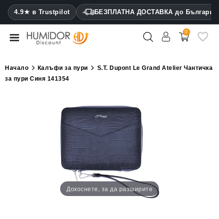
CATEGORY
4.9★ в Trustpilot
БЕЗПЛАТНА ДОСТАВКА до България
0
Хумидори
Кабинетни
Начало
Калъфи за пури
S.T. Dupont Le Grand Atelier Чантичка
хумидори
за пури Синя 141354
Калъфи
за
пури
Запалки
Резачки
за
пури
Докоснете, за да разширите
Овлажнители
и