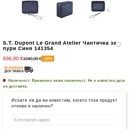
уреди
за
измерване
на
влажността
Други
S.T. Dupont Le Grand Atelier Чантичка за
аксесоари
пури Синя 141354
за
936,00 €
1040,00 €
-10%
пури
Наличност:
Временно няма наличност. Не е известна дата
на доставка.
Искате ли да ви известим, когато този продукт
отново е наличен?