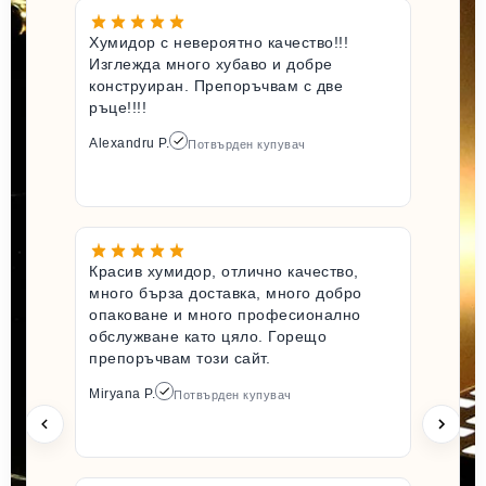
Хумидор с невероятно качество!!!
Изглежда много хубаво и добре
конструиран. Препоръчвам с две
ръце!!!!
Alexandru P.
Потвърден купувач
Красив хумидор, отлично качество,
много бърза доставка, много добро
опаковане и много професионално
обслужване като цяло. Горещо
препоръчвам този сайт.
Miryana P.
Потвърден купувач