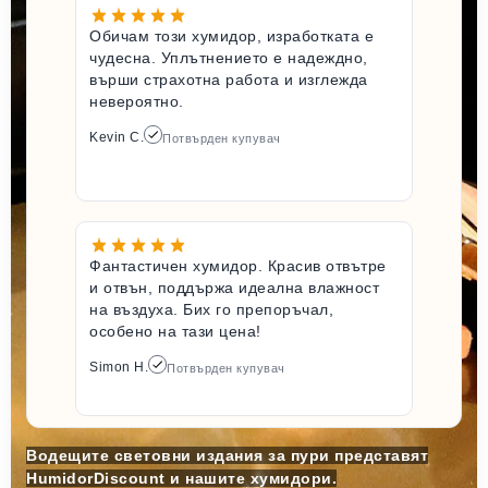
Обичам този хумидор, изработката е
чудесна. Уплътнението е надеждно,
върши страхотна работа и изглежда
невероятно.
Kevin C.
Потвърден купувач
Фантастичен хумидор. Красив отвътре
и отвън, поддържа идеална влажност
на въздуха. Бих го препоръчал,
особено на тази цена!
Simon H.
Потвърден купувач
Водещите световни издания за пури представят
HumidorDiscount и нашите хумидори.