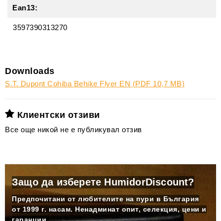
Ean13:
3597390313270
Downloads
S.T. Dupont Cohiba Behike Flyer EN (PDF 10,7 MB)
Клиентски отзиви
Все още никой не е публикувал отзив
Защо да изберете HumidorDiscount?
Предпочитани от любителите на пури в България
от 1999 г. насам. Ненадминат опит, селекция, цени и
гаранции.