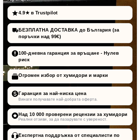
4.9★ в Trustpilot
БЕЗПЛАТНА ДОСТАВКА до България (за
поръчки над 99€)
100-дневна гаранция за връщане - Нулев
риск
Огромен избор от хумидори и марки
Гаранция за най-ниска цена
Винаги получавате най-добрата оферта.
Над 10 000 проверени рецензии за хумидори
Реални отзиви, за да пазарувате с увереност.
Експертна поддръжка от специалисти по