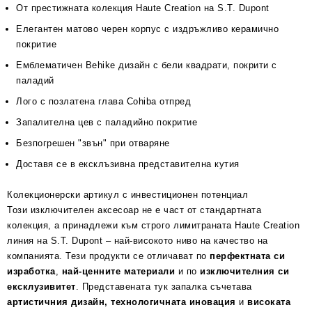
От престижната колекция Haute Creation на S.T. Dupont
Елегантен матово черен корпус с издръжливо керамично
покритие
Емблематичен Behike дизайн с бели квадрати, покрити с
паладий
Лого с позлатена глава Cohiba отпред
Запалителна цев с паладийно покритие
Безпогрешен "звън" при отваряне
Доставя се в ексклъзивна представителна кутия
Колекционерски артикул с инвестиционен потенциал
Този изключителен аксесоар не е част от стандартната
колекция, а принадлежи към строго лимитраната Haute Creation
линия на S.T. Dupont – най-високото ниво на качество на
компанията. Тези продукти се отличават по
перфектната си
изработка
,
най-ценните материали
и по
изключителния си
ексклузивитет
. Представената тук запалка съчетава
артистичния дизайн, технологичната иновация
и
високата