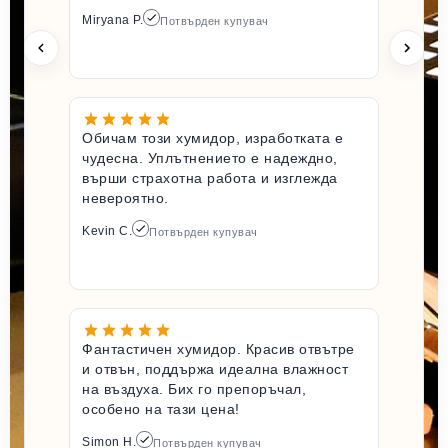
Miryana P.
Потвърден купувач
Обичам този хумидор, изработката е
чудесна. Уплътнението е надеждно,
върши страхотна работа и изглежда
невероятно.
Kevin C.
Потвърден купувач
Фантастичен хумидор. Красив отвътре
и отвън, поддържа идеална влажност
на въздуха. Бих го препоръчал,
особено на тази цена!
Simon H.
Потвърден купувач