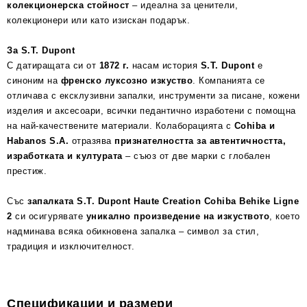
колекционерска стойност
– идеална за ценители,
колекционери или като изискан подарък.
За S.T. Dupont
С датиращата си от
1872 г.
насам история
S.T. Dupont
е
синоним на
френско луксозно изкуство
. Компанията се
отличава с ексклузивни запалки, инструменти за писане, кожени
изделия и аксесоари, всички педантично изработени с помощна
на най-качествените материали. Колаборацията с
Cohiba и
Habanos S.A.
отразява
признателността за автентичността,
изработката и културата
– съюз от две марки с глобален
престиж.
Със
запалката S.T. Dupont Haute Creation Cohiba Behike Ligne
2
си осигурявате
уникално произведение на изкуството
, което
надминава всяка обикновена запалка – символ за стил,
традиция и изключителност.
Спецификации и размери