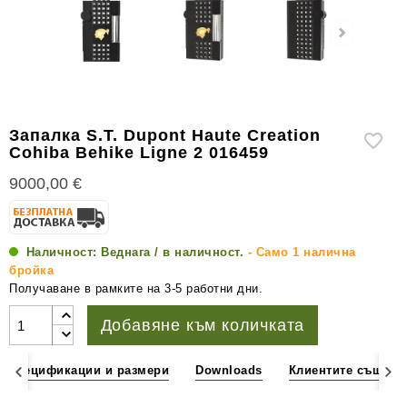
уреди
за
измерване
на
влажността
Други
Запалка S.T. Dupont Haute Creation
аксесоари
Cohiba Behike Ligne 2 016459
за
9000,00 €
пури
Наличност:
Веднага / в наличност.
- Само 1 налична
бройка
Получаване в рамките на 3-5 работни дни.
Добавяне към количката
Спецификации и размери
Downloads
Клиентите също к