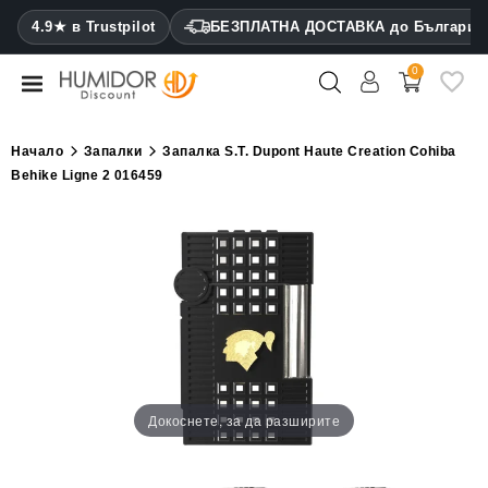
CATEGORY
4.9★ в Trustpilot
БЕЗПЛАТНА ДОСТАВКА до България
0
Хумидори
Кабинетни
Начало
Запалки
Запалка S.T. Dupont Haute Creation Cohiba
хумидори
Behike Ligne 2 016459
Калъфи
за
пури
Запалки
Резачки
за
пури
Докоснете, за да разширите
Овлажнители
и