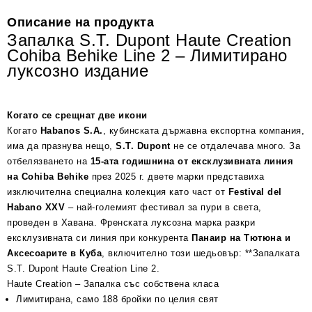
Описание на продукта
Запалка S.T. Dupont Haute Creation
Cohiba Behike Line 2 – Лимитирано
луксозно издание
Когато се срещнат две икони
Когато
Habanos S.A.
, кубинската държавна експортна компания,
има да празнува нещо,
S.T. Dupont
не се отдалечава много. За
отбелязването на
15-ата годишнина от ексклузивната линия
на Cohiba Behike
през 2025 г. двете марки представиха
изключителна специална колекция като част от
Festival del
Habano XXV
– най-големият фестивал за пури в света,
проведен в Хавана. Френската луксозна марка разкри
ексклузивната си линия при конкурента
Панаир на Тютюна и
Аксесоарите в Куба
, включително този шедьовър: **Запалката
S.T. Dupont Haute Creation Line 2.
Haute Creation – Запалка със собствена класа
Лимитирана, само 188 бройки по целия свят