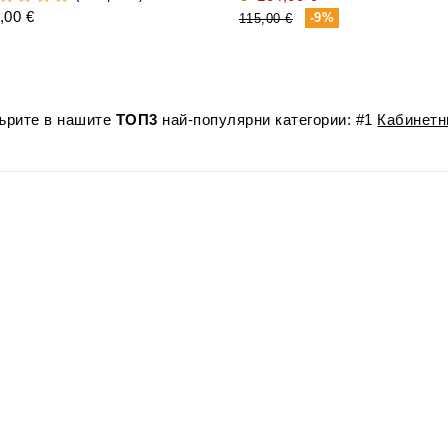
,00 €
-9%
115,00 €
лърите в нашите
ТОП3
най-популярни категории: #1
Кабинетн