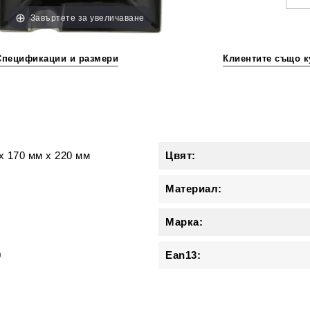
Завъртете за увеличаване
Спецификации и размери
Клиентите също к
и
x
170 мм
x
220 мм
Цвят:
Материал:
Марка:
0
Ean13: