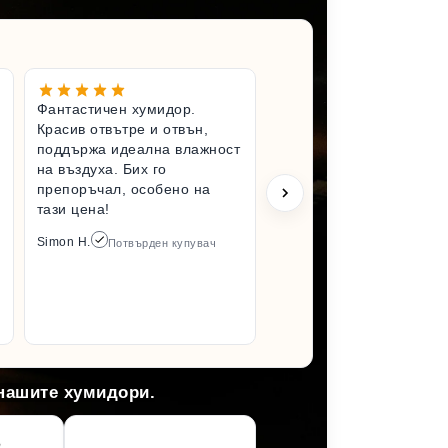
Фантастичен хумидор.
Чудесен 
Красив отвътре и отвън,
Вълнувам
поддържа идеална влажност
имам по-
на въздуха. Бих го
хумидор.
препоръчал, особено на
състояни
тази цена!
разопако
да го усе
Simon H.
Потвърден купувач
отколкот
Задължит
пак от то
Arlene M.
 нашите хумидори.