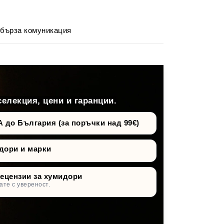
 бърза комуникация
селекция, цени и гаранции.
о България (за поръчки над 99€)
дори и марки
рецензии за хумидори
ате с увереност.