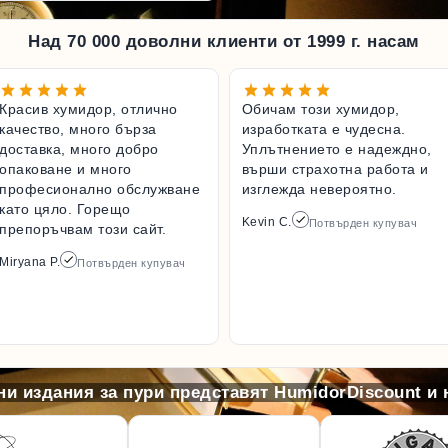
Над 70 000 доволни клиенти от 1999 г. насам
Красив хумидор, отлично
Обичам този хумидор,
качество, много бърза
изработката е чудесна.
доставка, много добро
Уплътнението е надеждно,
опаковане и много
върши страхотна работа и
професионално обслужване
изглежда невероятно.
като цяло. Горещо
Kevin C.
Потвърден купувач
препоръчвам този сайт.
Miryana P.
Потвърден купувач
и издания за пури представят HumidorDiscount и