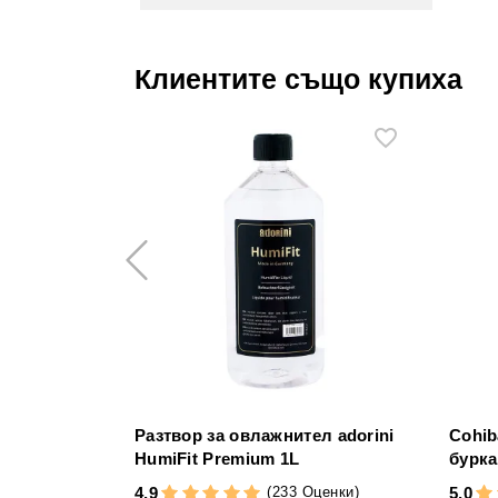
Клиентите също купиха
Разтвор за овлажнител adorini
Cohib
HumiFit Premium 1L
бурка
(233 Оценки)
4,9
5,0