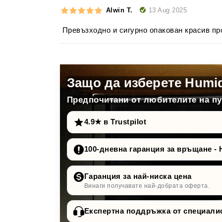
13 Aug 2025
Alwin T.
Превъзходно и сигурно опакован красив пр
Защо да изберете Humi
Предпочитани от любителите на пур
4.9★ в Trustpilot
100-дневна гаранция за връщане - 
Гаранция за най-ниска цена
Винаги получавате най-добрата оферта.
Експертна поддръжка от специали