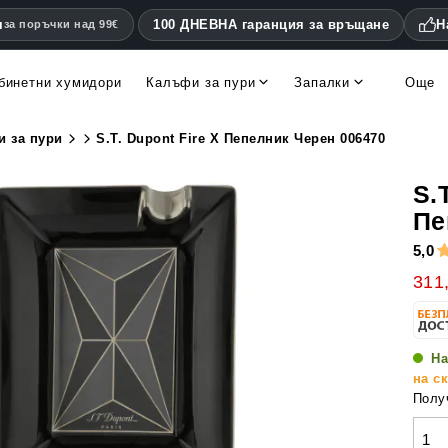
я
100 ДНЕВНА гаранция за връщане
Н
за поръчки над 99€
бинетни хумидори
Калъфи за пури
Запалки
Още
to, Habanos
Дървени калъфи за пури
Метални калъфи за пури
Запалки Les Fines Lames
Калъфи Les Fines La
Овлажнители и уреди за измерване на влажността
Други аксесоари за пури
Резачки за пури с двойно острие
Уреди за измерване на влажността и термометри
Хумидор аксесоари и резервни части
и за пури
S.T. Dupont Fire X Пепелник Черен 006470
S.
Пе
5,0
311
На
на с
Получ