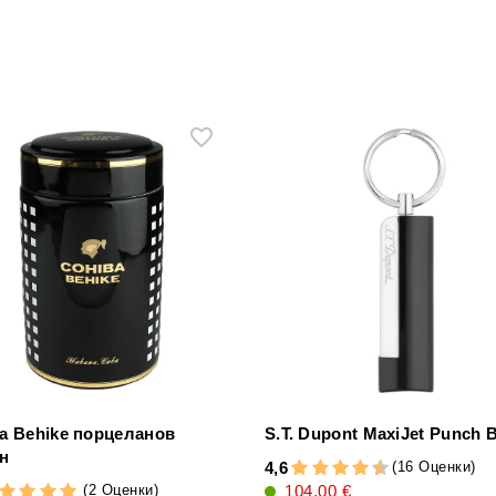
a Behike порцеланов
S.T. Dupont MaxiJet Punch 
н
(16 Оценки)
4,6
(2 Оценки)
104,00 €