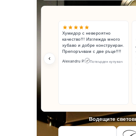
Хумидор с невероятно
качество!!! Изглежда много
хубаво и добре конструиран.
Препоръчвам с две ръце!!!!
Alexandru P.
Потвърден купувач
Водещите световн