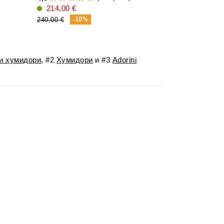
214,00 €
-2
375,00 €
-10%
240,00 €
и хумидори
, #2
Хумидори
и #3
Adorini