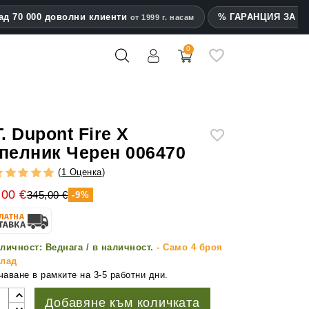
ад 70 000 доволни клиенти
% ГАРАНЦИЯ ЗА на
от 1999 г. насам
0
mes
T. Dupont Fire X
пелник Черен 006470
(
1 Оценка
)
,00 €
345,00 €
-9%
личност:
Веднага / в наличност.
- Само 4 броя
клад
аване в рамките на 3-5 работни дни.
Добавяне към количката