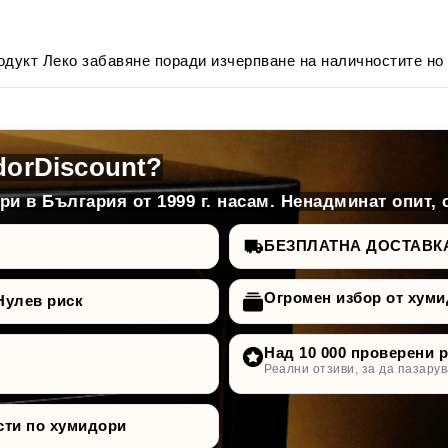
одукт Леко забавяне поради изчерпване на наличностите но
dorDiscount?
и в България от 1999 г. насам. Ненадминат опит, 
БЕЗПЛАТНА ДОСТАВКА д
Огромен избор от хуми
Нулев риск
Над 10 000 проверени 
Реални отзиви, за да пазарув
сти по хумидори