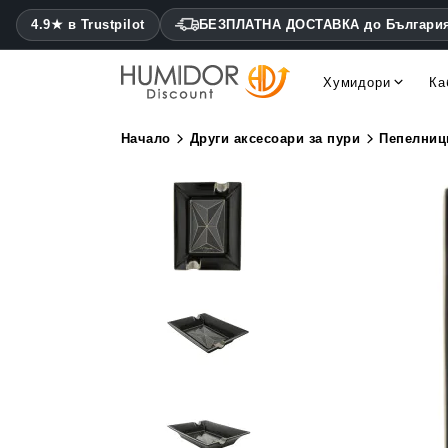
4.9★ в Trustpilot
БЕЗПЛАТНА ДОСТАВКА до Българи
Хумидори
Ка
Cohiba хумидори Montecris
Daniel Marshall хумидори
Начало
Други аксесоари за пури
Пепелниц