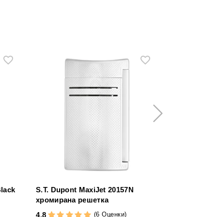
Black
S.T. Dupont MaxiJet 20157N
Пътнически
хромирана решетка
за 5 пури
300,00 €
(6 Оценки)
4,8