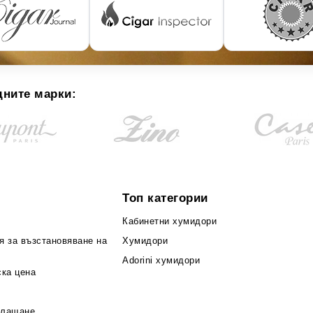
дните марки:
Топ категории
Кабинетни хумидори
я за възстановяване на
Хумидори
Adorini хумидори
ска цена
плащане