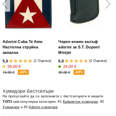
Adorini Cuba Te Amo
Черен кожен калъф
Настолна струйна
adorini за S.T. Dupont
запалка
Minijet
5
(1 Оценка)
(2 Оценки)
5,0
5,0
59,00 €
24,00 €
2
-20%
-20%
74,00 €
30,00 €
Хумидори Бестселъри
Не пропускайте да се запознаете с бестселърите в нашите
ТОП3
най-популярни категории: #1
Кабинетни хумидори
, #2
Хумидори
и #3
Adorini хумидори
.