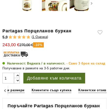
уреди
за
измерване
на
влажността
Partagas Порцеланов буркан
Други
(
1 Оценка
)
5,0
аксесоари
243,00 €
270,00 €
за
-10%
пури
Наличност:
Веднага / в наличност.
- Само 3 броя на склад
Получаване в рамките на 3-5 работни дни.
Добавяне към количката
ции и размери
Клиентите също купиха
Клиентски отзиви
Поръчайте Partagas Порцеланов буркан