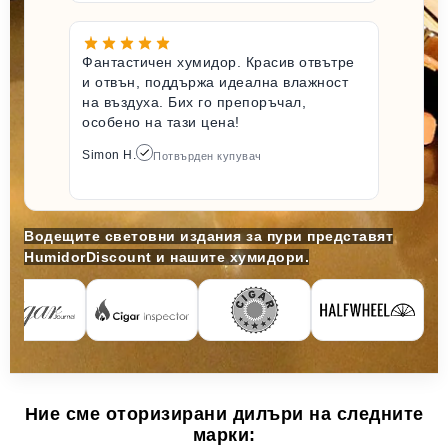
Фантастичен хумидор. Красив отвътре
и отвън, поддържа идеална влажност
на въздуха. Бих го препоръчал,
особено на тази цена!
Simon H.
Потвърден купувач
Водещите световни издания за пури представят
HumidorDiscount и нашите хумидори.
Ние сме оторизирани дилъри на следните
марки: