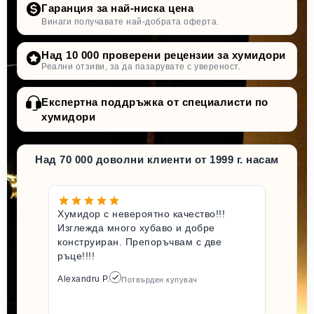
Гаранция за най-ниска цена
Винаги получавате най-добрата оферта.
Над 10 000 проверени рецензии за хумидори
Реални отзиви, за да пазарувате с увереност.
Експертна поддръжка от специалисти по
хумидори
Над 70 000 доволни клиенти от 1999 г. насам
Хумидор с невероятно качество!!!
Изглежда много хубаво и добре
конструиран. Препоръчвам с две
ръце!!!!
Alexandru P.
Потвърден купувач