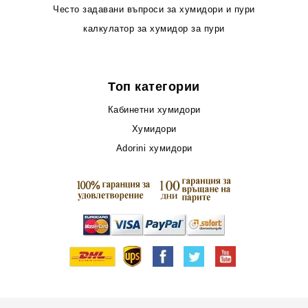
Често задавани въпроси за хумидори и пури
калкулатор за хумидор за пури
Топ категории
Кабинетни хумидори
Хумидори
Adorini хумидори