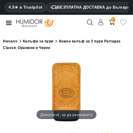
CATEGORY
4.9★ в Trustpilot
БЕЗПЛАТНА ДОСТАВКА до България
0
Хумидори
Кабинетни
Начало
Калъфи за пури
Кожен калъф за 3 пури Partagas
хумидори
Classic Оранжев и Черен
Калъфи
за
пури
Запалки
Резачки
за
пури
Докоснете, за да разширите
Овлажнители
и