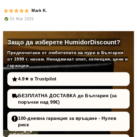
Mark K.
01 Mar 2026
Защо да изберете HumidorDiscount?
Предпочитани от любителите на пури в България
от 1999 г. насам. Ненадминат опит, селекция, цени и
гаранции.
4.9★ в Trustpilot
БЕЗПЛАТНА ДОСТАВКА до България (за
поръчки над 99€)
100-дневна гаранция за връщане - Нулев
риск