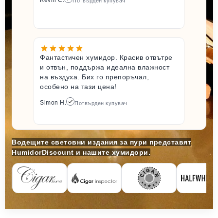
Потвърден купувач
Фантастичен хумидор. Красив отвътре
и отвън, поддържа идеална влажност
на въздуха. Бих го препоръчал,
особено на тази цена!
Simon H.
Потвърден купувач
Водещите световни издания за пури представят
HumidorDiscount и нашите хумидори.