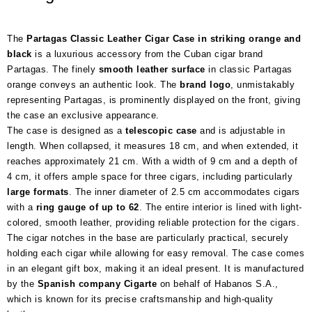
The
Partagas Classic Leather Cigar Case in striking orange and
black
is a luxurious accessory from the Cuban cigar brand
Partagas. The finely
smooth leather surface
in classic Partagas
orange conveys an authentic look. The
brand logo
, unmistakably
representing Partagas, is prominently displayed on the front, giving
the case an exclusive appearance.
The case is designed as a
telescopic case
and is adjustable in
length. When collapsed, it measures 18 cm, and when extended, it
reaches approximately 21 cm. With a width of 9 cm and a depth of
4 cm, it offers ample space for three cigars, including particularly
large formats
. The inner diameter of 2.5 cm accommodates cigars
with a
ring gauge of up to 62
. The entire interior is lined with light-
colored, smooth leather, providing reliable protection for the cigars.
The cigar notches in the base are particularly practical, securely
holding each cigar while allowing for easy removal. The case comes
in an elegant gift box, making it an ideal present. It is manufactured
by the
Spanish company Cigarte
on behalf of Habanos S.A.,
which is known for its precise craftsmanship and high-quality