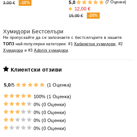
(7 Оценки)
5,0
-10%
3,00 €
12,00 €
1
-20%
15,00 €
Хумидори Бестселъри
Не пропускайте да се запознаете с бестселърите в нашите
ТОП3
най-популярни категории: #1
Кабинетни хумидори
, #2
Хумидори
и #3
Adorini хумидори
.
Клиентски отзиви
5,0
/
5
(
1
Оценка)
100%
(1 Оценка)
0%
(0 Оценки)
0%
(0 Оценки)
0%
(0 Оценки)
0%
(0 Оценки)