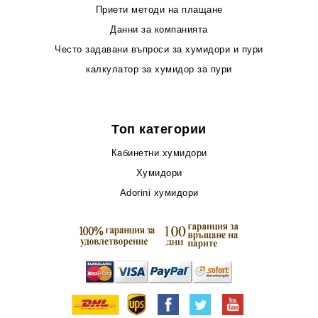
Приети методи на плащане
Данни за компанията
Често задавани въпроси за хумидори и пури
калкулатор за хумидор за пури
Топ категории
Кабинетни хумидори
Хумидори
Adorini хумидори