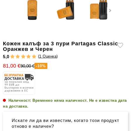
уреди
за
измерване
на
влажността
Други
Кожен калъф за 3 пури Partagas Classic
аксесоари
Оранжев и Черен
за
(
1 Оценка
)
5,0
пури
81,00 €
90,00 €
-10%
Наличност:
Временно няма наличност. Не е известна дата
на доставка.
Искате ли да ви известим, когато този продукт
отново е наличен?