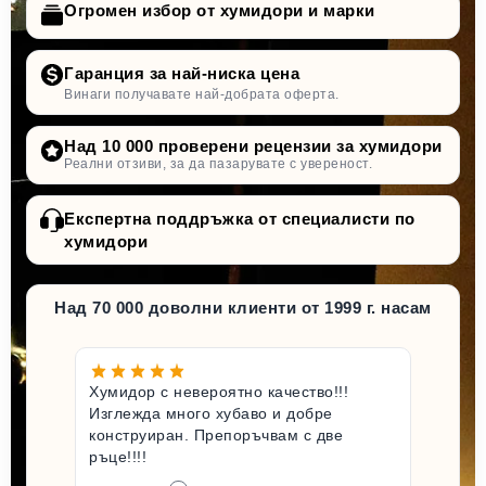
Огромен избор от хумидори и марки
Гаранция за най-ниска цена
Винаги получавате най-добрата оферта.
Над 10 000 проверени рецензии за хумидори
Реални отзиви, за да пазарувате с увереност.
Експертна поддръжка от специалисти по
хумидори
Над 70 000 доволни клиенти от 1999 г. насам
Хумидор с невероятно качество!!!
Изглежда много хубаво и добре
конструиран. Препоръчвам с две
ръце!!!!