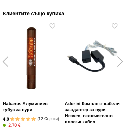
Клиентите също купиха
Habanos Алуминиев
Аdorini Комплект кабели
тубус за пури
за адаптер за пури
Heaven, включително
L
(12 Оценки)
4,8
плосък кабел
2,70 €
4