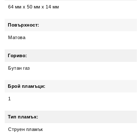
64 мм
x
50 мм
x
14 мм
Повърхност:
Матова
Гориво:
Бутан газ
Брой пламъци:
1
Тип пламък:
Струен пламък