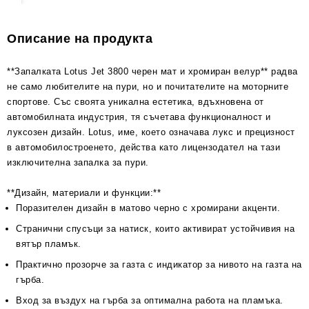
Описание на продукта
**Запалката Lotus Jet 3800 черен мат и хромиран велур** радва
не само любителите на пури, но и почитателите на моторните
спортове. Със своята уникална естетика, вдъхновена от
автомобилната индустрия, тя съчетава функционалност и
луксозен дизайн. Lotus, име, което означава лукс и прецизност
в автомобилостроенето, действа като лицензодател на тази
изключителна запалка за пури.
**Дизайн, материали и функции:**
Поразителен дизайн в матово черно с хромирани акценти.
Странични спусъци за натиск, които активират устойчивия на
вятър пламък.
Практично прозорче за газта с индикатор за нивото на газта на
гърба.
Вход за въздух на гърба за оптимална работа на пламъка.