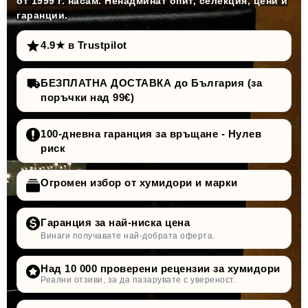
от 1999 г. насам. Ненадминат опит, селекция, цени и
гаранции.
4.9★ в Trustpilot
БЕЗПЛАТНА ДОСТАВКА до България (за
поръчки над 99€)
100-дневна гаранция за връщане - Нулев
риск
Огромен избор от хумидори и марки
Гаранция за най-ниска цена
Винаги получавате най-добрата оферта.
Над 10 000 проверени рецензии за хумидори
Реални отзиви, за да пазарувате с увереност.