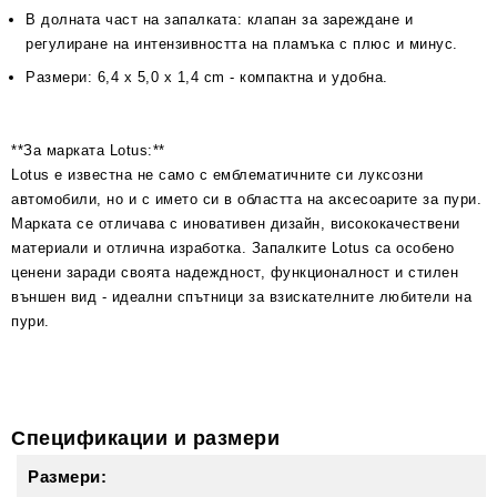
В долната част на запалката: клапан за зареждане и
регулиране на интензивността на пламъка с плюс и минус.
Размери: 6,4 x 5,0 x 1,4 cm - компактна и удобна.
**За марката Lotus:**
Lotus е известна не само с емблематичните си луксозни
автомобили, но и с името си в областта на аксесоарите за пури.
Марката се отличава с иновативен дизайн, висококачествени
материали и отлична изработка. Запалките Lotus са особено
ценени заради своята надеждност, функционалност и стилен
външен вид - идеални спътници за взискателните любители на
пури.
Спецификации и размери
Размери: