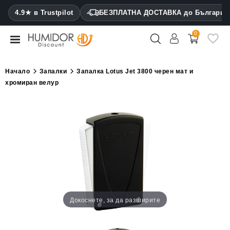
CATEGORY
4.9★ в Trustpilot
БЕЗПЛАТНА ДОСТАВКА до България
0
Хумидори
Кабинетни
Начало
Запалки
Запалка Lotus Jet 3800 черен мат и
хумидори
хромиран велур
Калъфи
за
пури
Запалки
Резачки
за
пури
Докоснете, за да разширите
Овлажнители
и