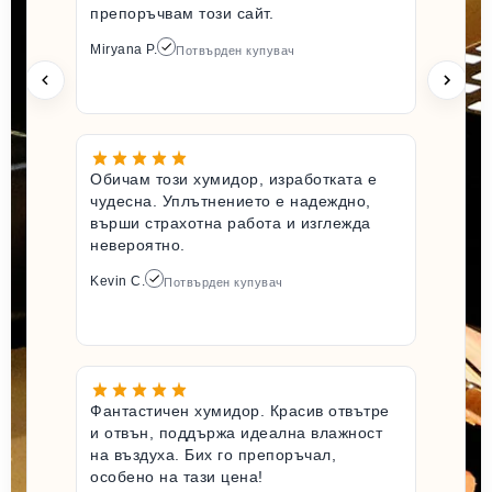
препоръчвам този сайт.
Miryana P.
Потвърден купувач
Обичам този хумидор, изработката е
чудесна. Уплътнението е надеждно,
върши страхотна работа и изглежда
невероятно.
Kevin C.
Потвърден купувач
Фантастичен хумидор. Красив отвътре
и отвън, поддържа идеална влажност
на въздуха. Бих го препоръчал,
особено на тази цена!