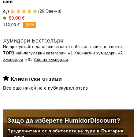
шев
(26 Оценки)
4,7
89,00 €
-20%
112,00 €
Хумидори Бестселъри
Не пропускайте да се запознаете с бестселърите в нашите
ТОП3
най-популярни категории: #1
Кабинетни хумидори
, #2
Хумидори
и #3
Adorini хумидори
.
Клиентски отзиви
Все още никой не е публикувал отзив
Защо да изберете HumidorDiscount?
Предпочитани от любителите на пури в България