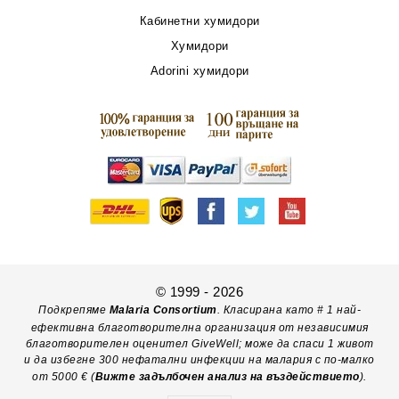
Кабинетни хумидори
Хумидори
Adorini хумидори
© 1999 - 2026
Подкрепяме
Malaria Consortium
. Класирана като # 1 най-
ефективна благотворителна организация от независимия
благотворителен оценител GiveWell; може да спаси 1 живот
и да избегне 300 нефатални инфекции на малария с по-малко
от 5000 € (
Вижте задълбочен анализ на въздействието
).