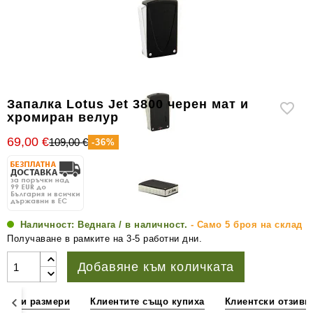
уреди
за
измерване
на
влажността
Други
Запалка Lotus Jet 3800 черен мат и
аксесоари
хромиран велур
за
69,00 €
109,00 €
-36%
пури
Наличност:
Веднага / в наличност.
- Само 5 броя на склад
Получаване в рамките на 3-5 работни дни.
Добавяне към количката
ции и размери
Клиентите също купиха
Клиентски отзиви