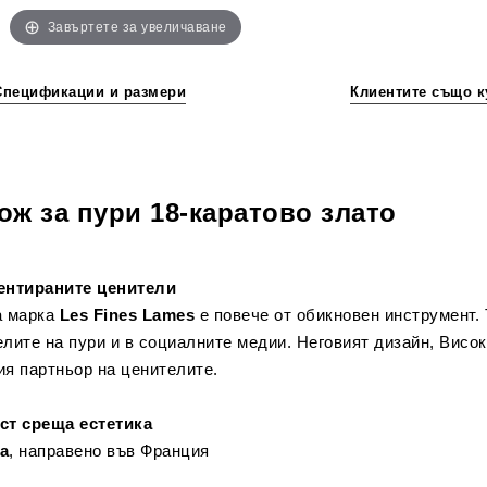
Завъртете за увеличаване
Спецификации и размери
Клиентите също к
Нож за пури 18-каратово злато
ентираните ценители
а марка
Les Fines Lames
е повече от обикновен инструмент.
лите на пури и в социалните медии. Неговият дизайн, Висо
ия партньор на ценителите.
ст среща естетика
а
, направено във Франция