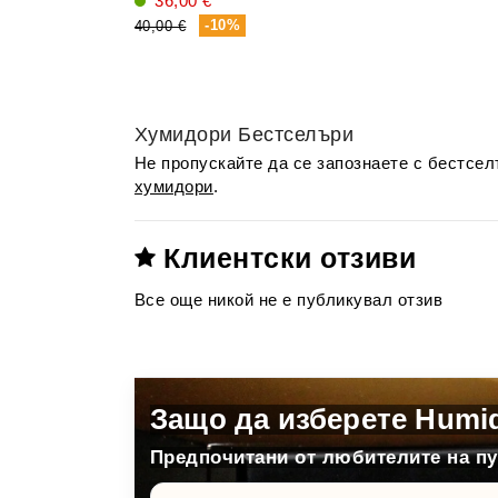
36,00 €
-10%
40,00 €
Хумидори Бестселъри
Не пропускайте да се запознаете с бестсе
хумидори
.
Клиентски отзиви
Все още никой не е публикувал отзив
Защо да изберете Humi
Предпочитани от любителите на пур