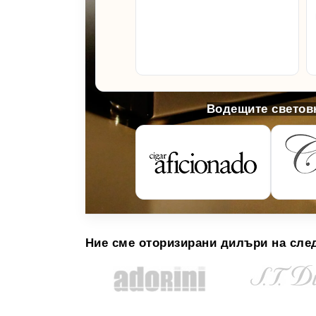
Водещите световн
Ние сме оторизирани дилъри на сле