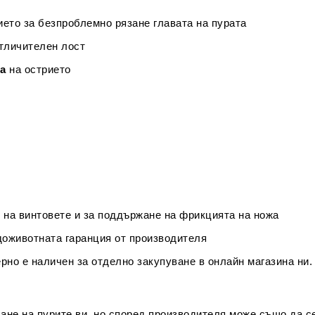
ието за безпроблемно рязане главата на пурата
тличителен лост
та
на острието
е на винтовете и за поддържане на фрикцията на ножа
доживотната гаранция от производителя
рно е наличен за отделно закупуване в онлайн магазина ни.
язане на пурите ви, но според производителя може също да с