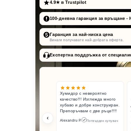
4.9★ в Trustpilot
100-дневна гаранция за връщане - 
Гаранция за най-ниска цена
Винаги получавате най-добрата оферта.
Експертна поддръжка от специали
Хумидор с невероятно
качество!!! Изглежда много
хубаво и добре конструиран.
Препоръчвам с две ръце!!!!
Alexandru P.
Потвърден купувач