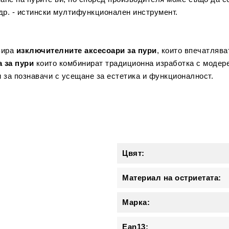
др. - истински мултифункционален инструмент.
зира
изключителните аксесоари за пури
, които впечатлява
 за пури
които комбинират традиционна изработка с модере
 за познавачи с усещане за естетика и функционалност.
и
Цвят:
Материал на остриетата:
Марка:
Ean13: