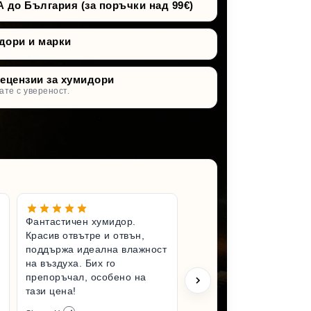
о България (за поръчки над 99€)
дори и марки
рецензии за хумидори
ате с увереност.
Фантастичен хумидор.
Чудесен 
Красив отвътре и отвън,
Вълнувам
поддържа идеална влажност
имам по-
на въздуха. Бих го
хумидор.
препоръчал, особено на
състояни
тази цена!
разопако
да го усе