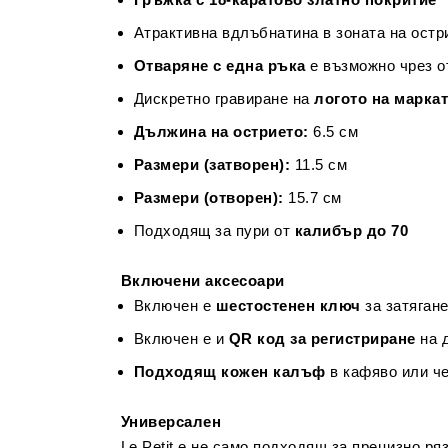
Атрактивна вдлъбнатина в зоната на остр
Отваряне с една ръка
е възможно чрез о
Дискретно гравиране на
логото на марка
Дължина на острието:
6.5 см
Размери (затворен):
11.5 см
Размери (отворен):
15.7 см
Подходящ за пури от
калибър до 70
Включени аксесоари
Включен е
шестостенен ключ
за затяган
Включен е и
QR код за регистриране
на 
Подходящ кожен калъф
в кафяво или че
Универсален
Le Petit е не само подходящ за прецизно р