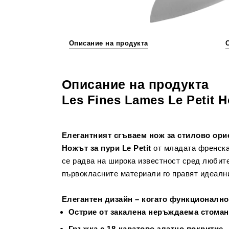
Описание на продукта
Описание на продукта
Les Fines Lames Le Petit 
Елегантният сгъваем нож за стилово ори
Ножът за пури Le Petit
от младата френск
се радва на широка известност сред любите
първокласните материали го правят идеалн
Елегантен дизайн – когато функционално
Острие от закалена неръждаема стоман
Гръжка с 18-каратово златно покритие