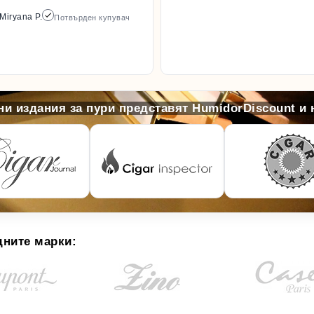
Miryana P.
Потвърден купувач
и издания за пури представят HumidorDiscount и
дните марки: