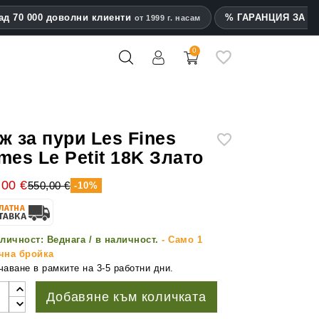
ад 70 000 доволни клиенти
% ГАРАНЦИЯ ЗА на
от 1999 г. насам
0
mes
ж за пури Les Fines
mes Le Petit 18K Злато
,00 €
550,00 €
-10%
личност:
Веднага / в наличност.
- Само 1
чна бройка
аване в рамките на 3-5 работни дни.
Добавяне към количката