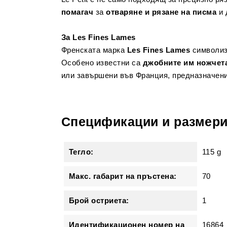
помагач
за
отваряне и рязане на писма
и 
За Les Fines Lames
Френската марка
Les Fines Lames
символи
Особено известни са
джобните им ножчета
или завършени във Франция, предназначени
Спецификации и размер
Тегло:
115 g
Макс. габарит на пръстена:
70
Брой остриета:
1
Идентификационен номер на
16864