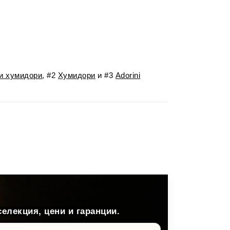
и хумидори
, #2
Хумидори
и #3
Adorini
селекция, цени и гаранции.