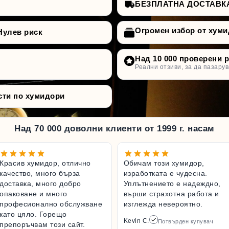
БЕЗПЛАТНА ДОСТАВКА д
Огромен избор от хуми
Нулев риск
Над 10 000 проверени 
Реални отзиви, за да пазарув
сти по хумидори
Над 70 000 доволни клиенти от 1999 г. насам
Красив хумидор, отлично
Обичам този хумидор,
качество, много бърза
изработката е чудесна.
доставка, много добро
Уплътнението е надеждно,
опаковане и много
върши страхотна работа и
професионално обслужване
изглежда невероятно.
като цяло. Горещо
Kevin C.
Потвърден купувач
препоръчвам този сайт.