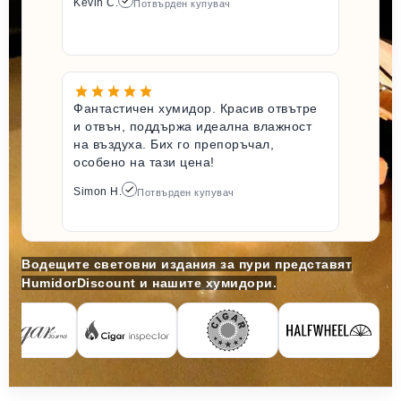
Kevin C.
Потвърден купувач
Фантастичен хумидор. Красив отвътре
и отвън, поддържа идеална влажност
на въздуха. Бих го препоръчал,
особено на тази цена!
Simon H.
Потвърден купувач
Водещите световни издания за пури представят
HumidorDiscount и нашите хумидори.