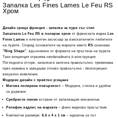
Запалка Les Fines Lames Le Feu RS
Хром
Дизайн среща функция - запалка за пури със стил
Запалката Le Feu RS в полиран хром
от френската марка
Les
Fines Lames
е елегантен аксесоар за взискателните любители
на пурите. Според основателя на марката името
RS
означава
"Ring Shape"
, вдъхновено от формата на пръстена на пурата.
Тази концепция отразява необичайната ѝ конструкция:
Погледната отгоре, запалката започна правоъгълно, преминава
през извивка и завършва отново правоъгълно - безпогрешно
визуално изявление.
Модерен дизайн с приятно усещане
Матова полирана повърхност
– Модерна, стилна и удобна
за държане
Сребристи линии
встрани от запалващия механизъм
Релефен надпис на марката
– фино марково присъствие
Компактни размери:
6.6 x 4 x 1 см
– идеална за път