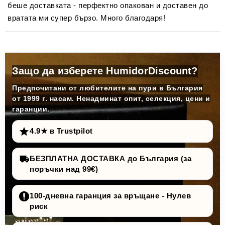
беше доставката - перфектно опакован и доставен до
вратата ми супер бързо. Много благодаря!
Защо да изберете HumidorDiscount?
Предпочитани от любителите на пури в България
от 1999 г. насам. Ненадминат опит, селекция, цени и
гаранции.
4.9★ в Trustpilot
БЕЗПЛАТНА ДОСТАВКА до България (за
поръчки над 99€)
100-дневна гаранция за връщане - Нулев
риск