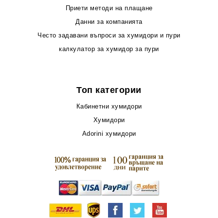
Приети методи на плащане
Данни за компанията
Често задавани въпроси за хумидори и пури
калкулатор за хумидор за пури
Топ категории
Кабинетни хумидори
Хумидори
Adorini хумидори