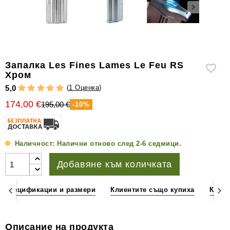
уреди
за
измерване
на
влажността
Запалка Les Fines Lames Le Feu RS
Други
Хром
аксесоари
(
1 Оценка
)
5,0
за
174,00 €
195,00 €
-10%
пури
Наличност:
Налични отново след 2-6 седмици.
Добавяне към количката
Спецификации и размери
Клиентите също купиха
Клиен
Описание на продукта