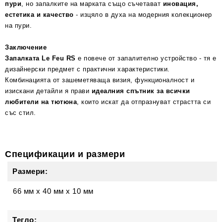
пури
, но запалките на марката също съчетават
иновация,
естетика и качество
- изцяло в духа на модерния колекционер
на пури.
Заключение
Запалката Le Feu RS
е повече от запалително устройство - тя е
дизайнерски предмет с практични характеристики.
Комбинацията от зашеметяваща визия, функционалност и
изискани детайли я прави
идеалния спътник за всички
любители на тютюна
, които искат да отпразнуват страстта си
със стил.
Спецификации и размери
Размери:
66 мм
x
40 мм
x
10 мм
Тегло: