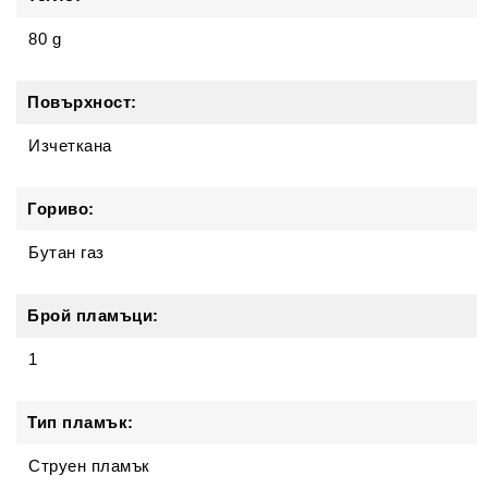
80 g
Повърхност:
Изчеткана
Гориво:
Бутан газ
Брой пламъци:
1
Тип пламък:
Струен пламък