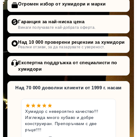
Огромен избор от хумидори и марки
Гаранция за най-ниска цена
Винаги получавате най-добрата оферта.
Над 10 000 проверени рецензии за хумидори
Реални отзиви, за да пазарувате с увереност.
Експертна поддръжка от специалисти по
хумидори
Над 70 000 доволни клиенти от 1999 г. насам
Хумидор с невероятно качество!!!
Изглежда много хубаво и добре
конструиран. Препоръчвам с две
ръце!!!!