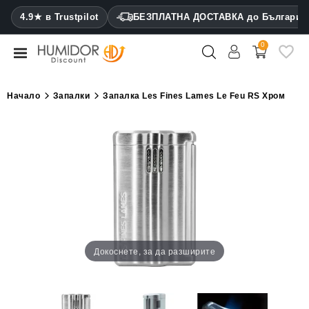
CATEGORY
4.9★ в Trustpilot
БЕЗПЛАТНА ДОСТАВКА до България
0
Хумидори
Кабинетни
Начало
Запалки
Запалка Les Fines Lames Le Feu RS Хром
хумидори
Калъфи
за
пури
Запалки
Резачки
за
Докоснете, за да разширите
пури
Овлажнители
и