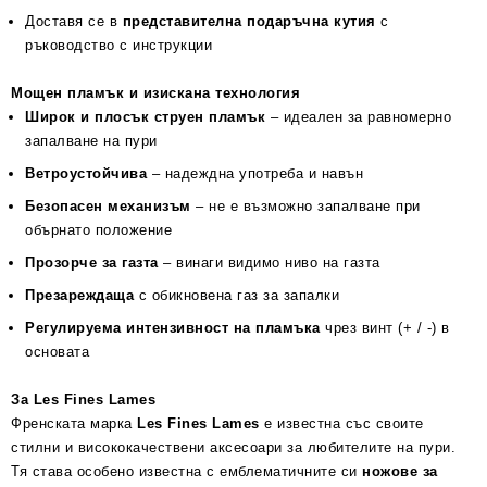
Доставя се в
представителна подаръчна кутия
с
ръководство с инструкции
Мощен пламък и изискана технология
Широк и плосък струен пламък
– идеален за равномерно
запалване на пури
Ветроустойчива
– надеждна употреба и навън
Безопасен механизъм
– не е възможно запалване при
обърнато положение
Прозорче за газта
– винаги видимо ниво на газта
Презареждаща
с обикновена газ за запалки
Регулируема интензивност на пламъка
чрез винт (+ / -) в
основата
За Les Fines Lames
Френската марка
Les Fines Lames
е известна със своите
стилни и висококачествени аксесоари за любителите на пури.
Тя става особено известна с емблематичните си
ножове за