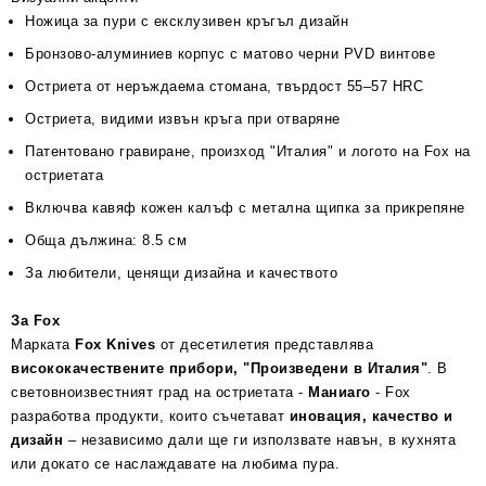
Ножица за пури с ексклузивен кръгъл дизайн
Бронзово-алуминиев корпус с матово черни PVD винтове
Остриета от неръждаема стомана, твърдост 55–57 HRC
Остриета, видими извън кръга при отваряне
Патентовано гравиране, произход "Италия" и логото на Fox на
остриетата
Включва кавяф кожен калъф с метална щипка за прикрепяне
Обща дължина: 8.5 см
За любители, ценящи дизайна и качеството
За Fox
Марката
Fox Knives
от десетилетия представлява
висококачествените прибори, "Произведени в Италия"
. В
световноизвестният град на остриетата -
Маниаго
- Fox
разработва продукти, които съчетават
иновация, качество и
дизайн
– независимо дали ще ги използвате навън, в кухнята
или докато се наслаждавате на любима пура.