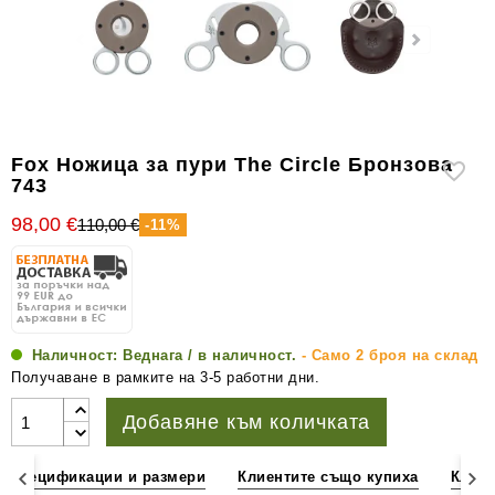
уреди
за
измерване
на
влажността
Други
Fox Ножица за пури The Circle Бронзова
аксесоари
743
за
98,00 €
110,00 €
-11%
пури
Наличност:
Веднага / в наличност.
- Само 2 броя на склад
Получаване в рамките на 3-5 работни дни.
Добавяне към количката
Спецификации и размери
Клиентите също купиха
Клиен