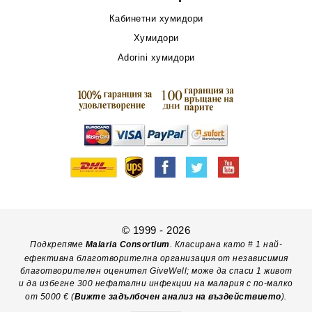
Кабинетни хумидори
Хумидори
Adorini хумидори
© 1999 - 2026
Подкрепяме
Malaria Consortium
. Класирана като # 1 най-
ефективна благотворителна организация от независимия
благотворителен оценител GiveWell; може да спаси 1 живот
и да избегне 300 нефатални инфекции на малария с по-малко
от 5000 € (
Вижте задълбочен анализ на въздействието
).