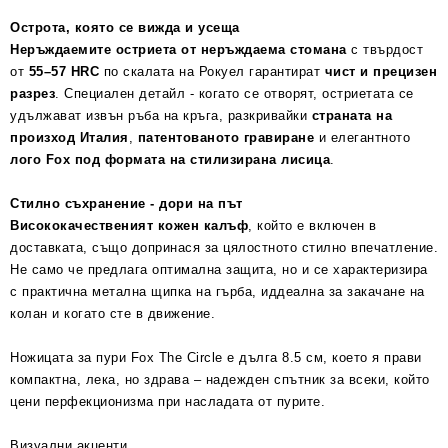
Острота, която се вижда и усеща
Неръждаемите остриета от неръждаема стомана
с твърдост
от
55–57 HRC
по скалата на Рокуел гарантират
чист и прецизен
разрез
. Специален детайл - когато се отворят, остриетата се
удължават извън ръба на кръга, разкривайки
страната на
произход Италия
,
патентованото гравиране
и елегантното
лого Fox под формата на стилизирана лисица
.
Стилно съхранение - дори на път
Висококачественият кожен калъф
, който е включен в
доставката, също допринася за цялостното стилно впечатление.
Не само че предлага оптимална защита, но и се характеризира
с практична метална щипка на гърба, иддеална за закачане на
колан и когато сте в движение.
Ножицата за пури Fox The Circle е дълга 8.5 см, което я прави
компактна, лека, но здрава – надежден спътник за всеки, който
цени перфекционизма при насладата от пурите.
Визуални акценти