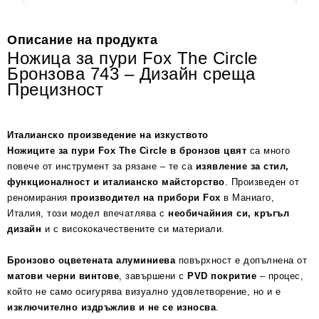
Описание на продукта
Ножица за пури Fox The Circle
Бронзова 743 – Дизайн среща
Прецизност
Италианско произведение на изкуството
Ножиците за пури Fox The Circle в бронзов цвят
са много
повече от инструмент за рязане – те са
изявление за стил,
функционалност и италианско майсторство
. Произведен от
реномирания
производител на прибори Fox
в Маниаго,
Италия, този модел впечатлява с
необичайния си, кръгъл
дизайн
и с висококачествените си материали.
Бронзово оцветената алуминиева
повърхност е допълнена от
матови черни винтове
, завършени с
PVD покритие
– процес,
който не само осигурява визуално удовлетворение, но и е
изключително издръжлив и не се износва
.