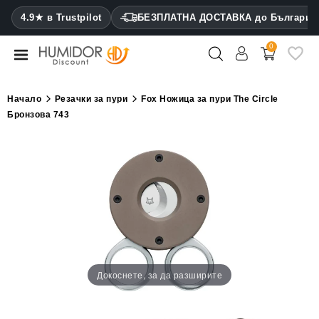
CATEGORY
4.9★ в Trustpilot
БЕЗПЛАТНА ДОСТАВКА до България
0
Хумидори
Кабинетни
Начало
Резачки за пури
Fox Ножица за пури The Circle
хумидори
Бронзова 743
Калъфи
за
пури
Запалки
Резачки
за
пури
Докоснете, за да разширите
Овлажнители
и