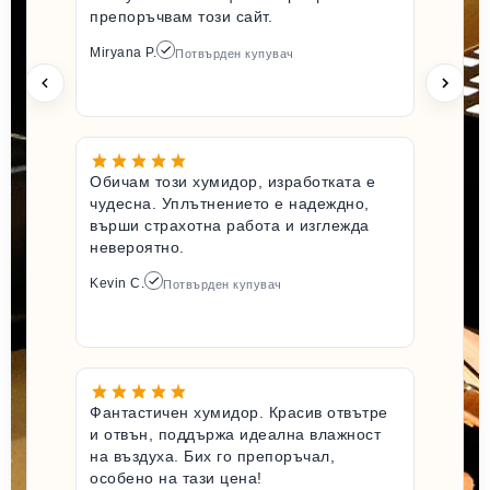
препоръчвам този сайт.
Miryana P.
Потвърден купувач
Обичам този хумидор, изработката е
чудесна. Уплътнението е надеждно,
върши страхотна работа и изглежда
невероятно.
Kevin C.
Потвърден купувач
Фантастичен хумидор. Красив отвътре
и отвън, поддържа идеална влажност
на въздуха. Бих го препоръчал,
особено на тази цена!