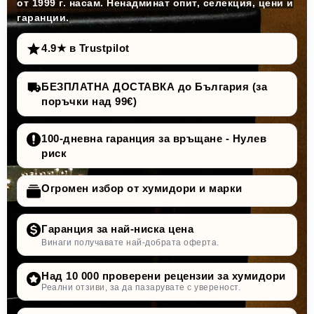
от 1999 г. насам. Ненадминат опит, селекция, цени и
гаранции.
4.9★ в Trustpilot
БЕЗПЛАТНА ДОСТАВКА до България (за
поръчки над 99€)
100-дневна гаранция за връщане - Нулев
риск
Огромен избор от хумидори и марки
Гаранция за най-ниска цена
Винаги получавате най-добрата оферта.
Над 10 000 проверени рецензии за хумидори
Реални отзиви, за да пазарувате с увереност.