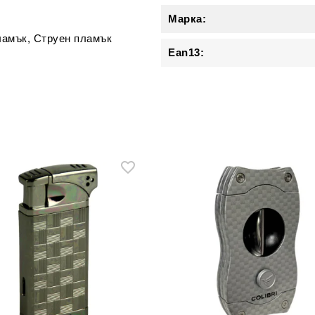
Марка:
ламък, Струен пламък
Ean13: