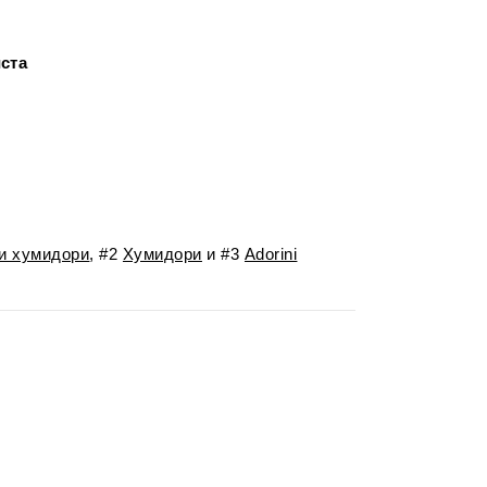
иста
и хумидори
, #2
Хумидори
и #3
Adorini