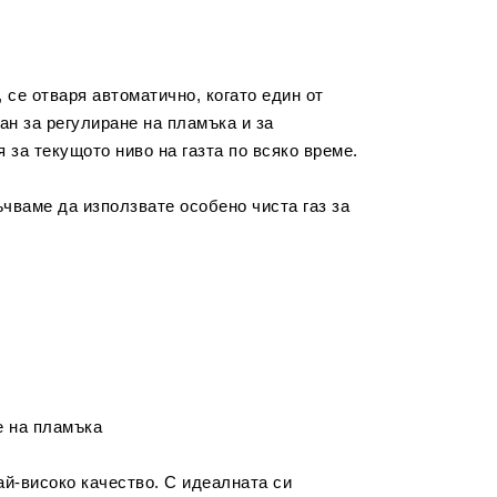
 се отваря автоматично, когато един от
ан за регулиране на пламъка и за
за текущото ниво на газта по всяко време.
чваме да използвате особено чиста газ за
е на пламъка
ай-високо качество. С идеалната си