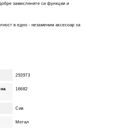
добре замислените си функции и
лност в едно - незаменим аксесоар за
293973
 на
16682
Сив
Метал