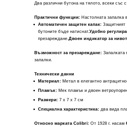
Два различни бутона на тялото, всеки със 
Практични функции:
Настолната запалка в
Автоматичен защитен капак:
Защитният к
бутоните бъде натиснат.
Удобно регулира
презареждане.
Двоен индикатор за нивото
Възможност за презареждане:
Запалката м
запалки.
Технически данни
Материал:
Метал в елегантно антрацитно
Пламък:
Мек пламък и двоен ветроупоре
Размери:
7 x 7 x 7 см
Специална характеристика:
два вида пла
Относно марката Colibri:
От 1928 г. насам