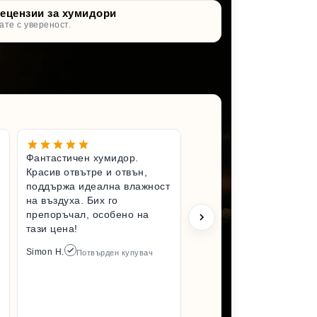
рецензии за хумидори
ате с увереност.
Фантастичен хумидор.
Чудесен 
Красив отвътре и отвън,
Вълнувам
поддържа идеална влажност
имам по-
на въздуха. Бих го
хумидор.
препоръчал, особено на
състояни
тази цена!
разопако
да го усе
Simon H.
Потвърден купувач
отколкот
Задължит
пак от то
Arlene M.