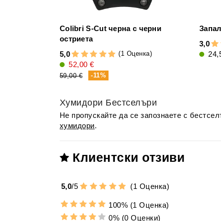
Colibri S-Cut черна с черни
Запал
остриета
3,0
(1 Оценка)
5,0
24,
52,00 €
-11%
59,00 €
Хумидори Бестселъри
Не пропускайте да се запознаете с бестсе
хумидори
.
Клиентски отзиви
5,0
/
5
(
1
Оценка)
100%
(1 Оценка)
0%
(0 Оценки)