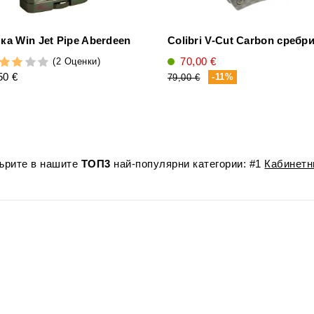
ка Win Jet Pipe Aberdeen
Colibri V-Cut Carbon сребр
70,00 €
(2 Оценки)
50 €
-11%
79,00 €
лърите в нашите
ТОП3
най-популярни категории: #1
Кабинетн