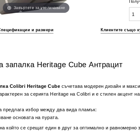
Получ
Завъртете за увеличаване
Спецификации и размери
Клиентите също к
на запалка Heritage Cube Антрацит
ка Colibri Heritage Cube
съчетава модерен дизайн и макс
рактерен за серията Heritage на Colibri и е стилен акцент н
а предлага избор между два вида пламък:
ване основата на пурата.
 на който се срещат един в друг за оптимално и равномерно 