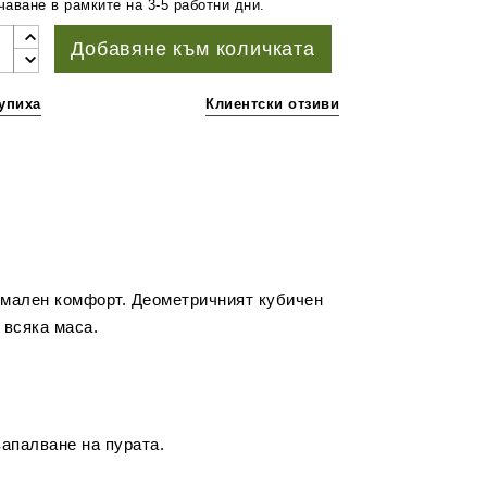
аване в рамките на 3-5 работни дни.
Добавяне към количката
упиха
Клиентски отзиви
имален комфорт. Деометричният кубичен
а всяка маса.
запалване на пурата.