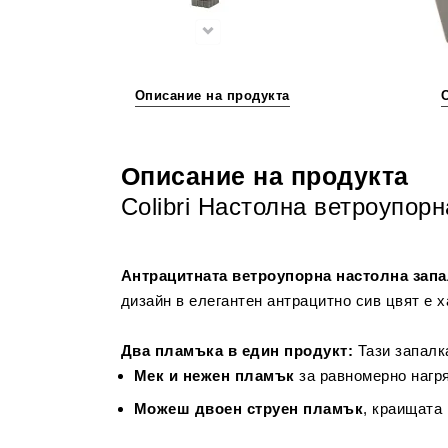
Описание на продукта
Описание на продукта
Colibri Настолна ветроупор
Антрацитната ветроупорна настолна запал
дизайн в елегантен антрацитно сив цвят е ха
Два пламъка в един продукт:
Тази запалк
Мек и нежен пламък
за равномерно нагря
Можеш двоен струен пламък
, краищата