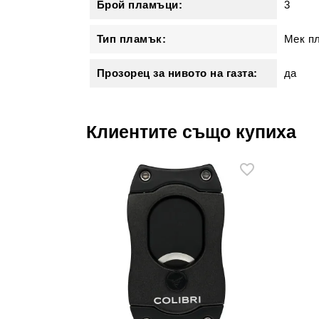
Брой пламъци:
3
Тип пламък:
Мек п
Прозорец за нивото на газта:
да
Клиентите също купиха