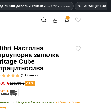
ад 70 000 доволни клиенти
% ГАРАНЦИЯ ЗА на
от 1999 г. насам
0
mes
libri Настолна
троупорна запалка
ritage Cube
трацитносива
(
1 Оценка
)
,00 €
165,00 €
-11%
личност:
Веднага / в наличност.
- Само 2 броя
клад