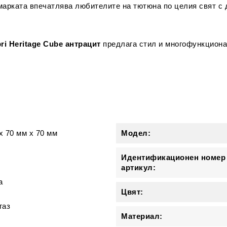
марката впечатлява любителите на тютюна по целия свят с 
ri Heritage Cube антрацит
предлага стил и многофункциона
и
x
70 мм
x
70 мм
Модел:
Идентификационен номер
артикул:
а
Цвят:
газ
Материал: