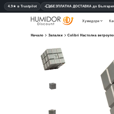
4.9★ в Trustpilot
БЕЗПЛАТНА ДОСТАВКА до Българи
Хумидори
Ка
Cohiba хумидори Montecris
Daniel Marshall хумидори
Начало
Запалки
Colibri Настолна ветроуп