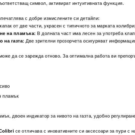
съответстващ символ, активират интуитивната функция.
печатлява с добре измислените си детайли:
апак от две части, украсен с типичното за марката колибри,
не на пламъка:
В долната част има лесен за употреба клап
 на газта:
Две зрителни прозорчета осигуряват информация 
оже да се зарежда отново. За оптимална работа ви препоръ
сиво
н пламък
мък, двоен индикатор за нивото на газта, удобно регулиран
Colibri
се отличава с иновативните си аксесоари за пури с н