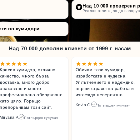
Над 10 000 проверени 
Реални отзиви, за да пазарув
сти по хумидори
Над 70 000 доволни клиенти от 1999 г. насам
Красив хумидор, отлично
Обичам този хумидор,
качество, много бърза
изработката е чудесна.
доставка, много добро
Уплътнението е надеждно,
опаковане и много
върши страхотна работа и
професионално обслужване
изглежда невероятно.
като цяло. Горещо
Kevin C.
Потвърден купувач
препоръчвам този сайт.
Miryana P.
Потвърден купувач