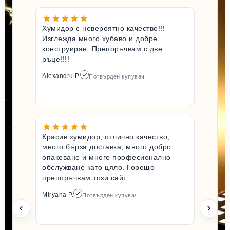
Хумидор с невероятно качество!!!
Изглежда много хубаво и добре
конструиран. Препоръчвам с две
ръце!!!!
Alexandru P.
Потвърден купувач
Красив хумидор, отлично качество,
много бърза доставка, много добро
опаковане и много професионално
обслужване като цяло. Горещо
препоръчвам този сайт.
Miryana P.
Потвърден купувач