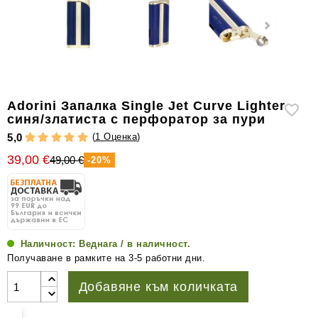
уреди
за
измерване
на
влажността
Други
Аdorini Запалка Single Jet Curve Lighter
аксесоари
синя/златиста с перфоратор за пури
за
(
1 Оценка
)
5,0
пури
39,00 €
49,00 €
-20%
Наличност:
Веднага / в наличност.
Получаване в рамките на 3-5 работни дни.
Добавяне към количката