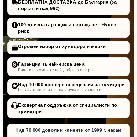
БЕЗПЛАТНА ДОСТАВКА до България (за
поръчки над 99€)
100-дневна гаранция за връщане - Нулев
риск
Огромен избор от хумидори и марки
Гаранция за най-ниска цена
Винаги получавате най-добрата оферта.
Над 10 000 проверени рецензии за хумидори
Реални отзиви, за да пазарувате с увереност.
Експертна поддръжка от специалисти по
хумидори
Над 70 000 доволни клиенти от 1999 г. насам