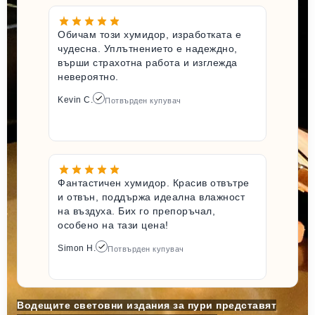
Обичам този хумидор, изработката е
чудесна. Уплътнението е надеждно,
върши страхотна работа и изглежда
невероятно.
Kevin C.
Потвърден купувач
Фантастичен хумидор. Красив отвътре
и отвън, поддържа идеална влажност
на въздуха. Бих го препоръчал,
особено на тази цена!
Simon H.
Потвърден купувач
Водещите световни издания за пури представят