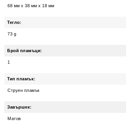
68 мм
x
38 мм
x
18 мм
Тегло:
73 g
Брой пламъци:
1
Тип пламък:
Струен пламък
Завършек:
Матов