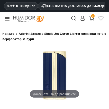
CATEGORY
4.9★ в Trustpilot
БЕЗПЛАТНА ДОСТАВКА до България
0
Хумидори
Кабинетни
Начало
Аdorini Запалка Single Jet Curve Lighter синя/златиста с
хумидори
перфоратор за пури
Калъфи
за
пури
Запалки
Резачки
за
пури
Докоснете, за да разширите
Овлажнители
и