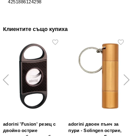
4251886124298
Клиентите също купиха
adorini 'Fusion' резец с
adorini двоен пънч за
двойно острие
пури - Solingen острие,