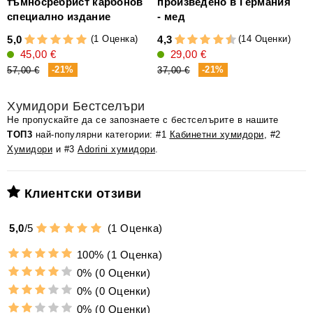
тъмносребрист карбонов
произведено в Германия
4
специално издание
- мед
(1 Оценка)
(14 Оценки)
5,0
4,3
2
45,00 €
29,00 €
-21%
-21%
57,00 €
37,00 €
Хумидори Бестселъри
Не пропускайте да се запознаете с бестселърите в нашите
ТОП3
най-популярни категории: #1
Кабинетни хумидори
, #2
Хумидори
и #3
Adorini хумидори
.
Клиентски отзиви
5,0
/
5
(
1
Оценка)
100%
(1 Оценка)
0%
(0 Оценки)
0%
(0 Оценки)
0%
(0 Оценки)