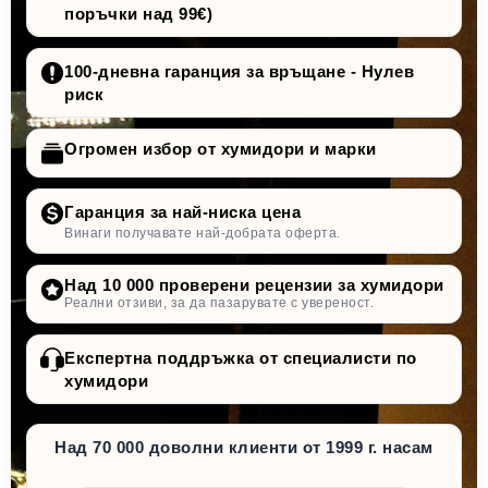
висококачествена овлажняваща течност
поръчки над 99€)
Проверете овлажнителя:
100-дневна гаранция за връщане - Нулев
риск
Вкарайте компонентите:
сребърни йони
Тегло на овлажнителя:
срещу бактерии и вируси
Огромен избор от хумидори и марки
Поставете пури:
оптимално хигиенична
среда
добра поддръжка и дълъг живот
Гаранция за най-ниска цена
Винаги получавате най-добрата оферта.
Над 10 000 проверени рецензии за хумидори
Реални отзиви, за да пазарувате с увереност.
Експертна поддръжка от специалисти по
хумидори
Над 70 000 доволни клиенти от 1999 г. насам