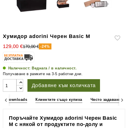
уреди
за
измерване
на
влажността
Хумидор adorini Черен Basic M
Други
129,00 €
170,00 €
-24%
аксесоари
за
пури
Наличност:
Веднага / в наличност.
Получаване в рамките на 3-5 работни дни.
Добавяне към количката
Downloads
Клиентите също купиха
Често задавани в
Поръчайте Хумидор adorini Черен Basic
M с някой от продуктите по-долу и