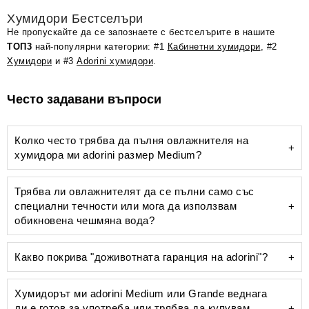
Хумидори Бестселъри
Не пропускайте да се запознаете с бестселърите в нашите
ТОП3
най-популярни категории: #1
Кабинетни хумидори
, #2
Хумидори
и #3
Adorini хумидори
.
Често задавани въпроси
Колко често трябва да пълня овлажнителя на
хумидора ми adorini размер Medium?
Трябва ли овлажнителят да се пълни само със
специални течности или мога да използвам
обикновена чешмяна вода?
Какво покрива "доживотната гаранция на adorini"?
Хумидорът ми adorini Medium или Grande веднага
ли е готов за употреба или трябва да купувам