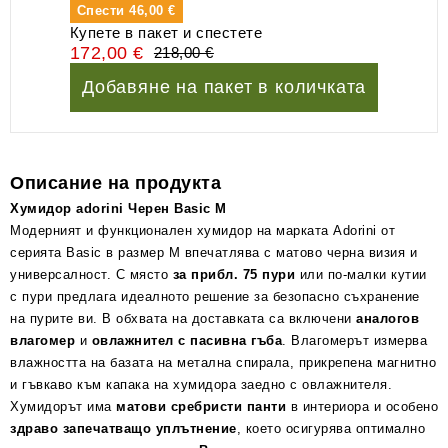
Спести
46,00 €
Купете в пакет и спестете
172,00 €
218,00 €
Добавяне на пакет в количката
Описание на продукта
Хумидор adorini Черен Basic M
Модерният и функционален хумидор на марката Аdorini от
серията Basic в размер М впечатлява с матово черна визия и
универсалност. С място
за прибл. 75 пури
или по-малки кутии
с пури предлага идеалното решение за безопасно съхранение
на пурите ви. В обхвата на доставката са включени
аналогов
влагомер
и
овлажнител с пасивна гъба
. Влагомерът измерва
влажността на базата на метална спирала, прикрепена магнитно
и гъвкаво към капака на хумидора заедно с овлажнителя.
Хумидорът има
матови сребристи панти
в интериора и особено
здраво запечатващо уплътнение
, което осигурява оптимално