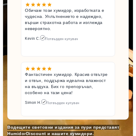
Обичам този хумидор, изработката е
чудесна. Уплътнението е надеждно,
върши страхотна работа и изглежда
невероятно.
Kevin C.
Потвърден купувач
Фантастичен хумидор. Красив отвътре
и отвън, поддържа идеална влажност
на въздуха. Бих го препоръчал,
особено на тази цена!
Simon H.
Потвърден купувач
Водещите световни издания за пури представят
HumidorDiscount и нашите хумидори.