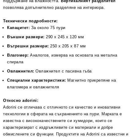
поддържане на влажността.
Вертикалният разделител
позволява допълнително разделяне на интериора.
Технически подробности:
Капацитет:
За около 75 пури
Външни размери:
290 x 245 x 120 мм
Вътрешни размери:
250 x 205 x 87 мм
Влагомер:
Аналогов, измерва на основата на метална
спирала
Овлажнител:
Овлажнител с пасивна гъба
Специални характеристики:
Магнитно прикрепяне на
влагомера и овлажнителя
Относно adorini:
Adorini се отличава с отличното си качество и иновативни
технологии в сферата на съхранението на пури. Марката е
известна с висококачествените си хумидори, които се
характеризират с издръжливите си материали и добре
обмислените си функции. Продуктите на Adorini са известни и