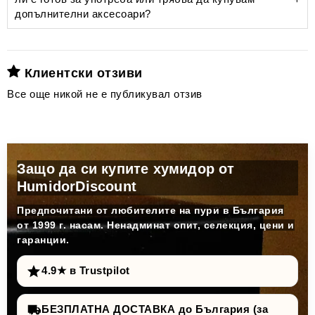
допълнителни аксесоари?
невидим за
окото варовик
Състояние на пурите:
овлажнителя
Клиентски отзиви
Все още никой не е публикувал отзив
Честота на отваряне:
Deluxe овлажнител
Предварително калибриран и прецизен влагомер
Сезон и среда:
100 мл бутилка с разтвор за овлажнители Humifit
Защо да си купите хумидор от
HumidorDiscount
Нашата препоръка:
Предпочитани от любителите на пури в България
дестилирана вода
от 1999 г. насам. Ненадминат опит, селекция, цени и
предотвратява
гаранции.
варовиковите натрупвания
4.9★ в Trustpilot
adorini предлага Humifit
БЕЗПЛАТНА ДОСТАВКА до България (за