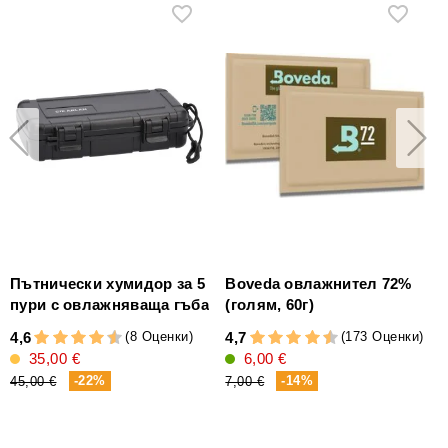
Пътнически хумидор за 5
Boveda овлажнител 72%
пури с овлажняваща гъба
(голям, 60г)
(8 Оценки)
(173 Оценки)
4,6
4,7
4
35,00 €
6,00 €
-22%
-14%
45,00 €
7,00 €
2