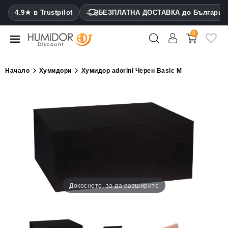
CATEGORY
4.9★ в Trustpilot
БЕЗПЛАТНА ДОСТАВКА до България
0
Хумидори
Кабинетни
Начало
Хумидори
Хумидор adorini Черен Basic M
хумидори
Калъфи
за
пури
Запалки
Резачки
за
Докоснете, за да разширите
пури
Овлажнители
и