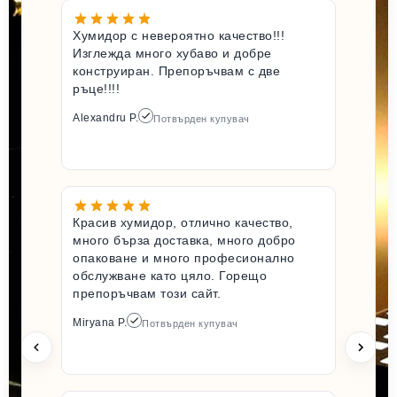
Хумидор с невероятно качество!!!
Изглежда много хубаво и добре
конструиран. Препоръчвам с две
ръце!!!!
Alexandru P.
Потвърден купувач
Красив хумидор, отлично качество,
много бърза доставка, много добро
опаковане и много професионално
обслужване като цяло. Горещо
препоръчвам този сайт.
Miryana P.
Потвърден купувач