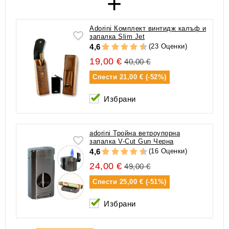
+
Adorini Комплект винтидж калъф и
запалка Slim Jet
(23 Оценки)
4,6
19,00 €
40,00 €
Спести
21,00 € (-52%)
Избрани
adorini Тройна ветроупорна
запалка V-Cut Gun Черна
(16 Оценки)
4,6
24,00 €
49,00 €
Спести
25,00 € (-51%)
Избрани