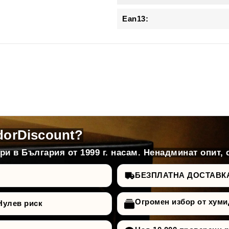
Ean13:
dorDiscount?
и в България от 1999 г. насам. Ненадминат опит, 
БЕЗПЛАТНА ДОСТАВКА д
Огромен избор от хуми
Нулев риск