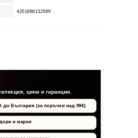
4251886132989
селекция, цени и гаранции.
о България (за поръчки над 99€)
дори и марки