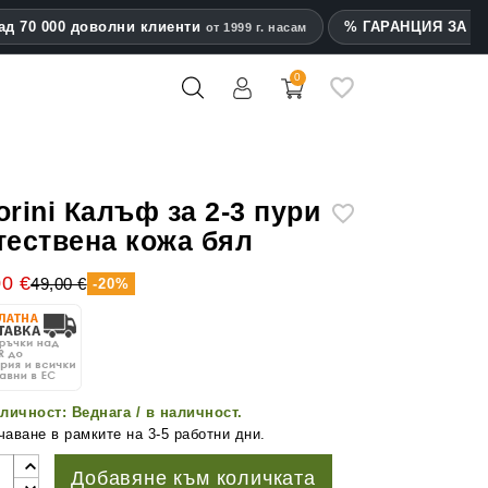
ад 70 000 доволни клиенти
% ГАРАНЦИЯ ЗА на
от 1999 г. насам
0
mes
orini Калъф за 2-3 пури
тествена кожа бял
00 €
49,00 €
-20%
личност:
Веднага / в наличност.
аване в рамките на 3-5 работни дни.
Добавяне към количката