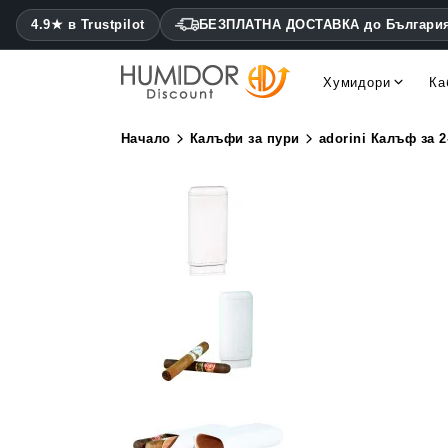
4.9★ в Trustpilot
БЕЗПЛАТНА ДОСТАВКА до Българи
Хумидори
Ка
Cohiba хумидори Montecris
Daniel Marshall хумидори
Начало
Калъфи за пури
adorini Калъф за 