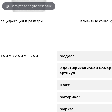
Завъртете за увеличаване
Спецификации и размери
Клиентите също к
и
10 мм
x
72 мм
x
35 мм
Модел:
Идентификационен номер
артикул:
Цвят:
Материал:
Марка: