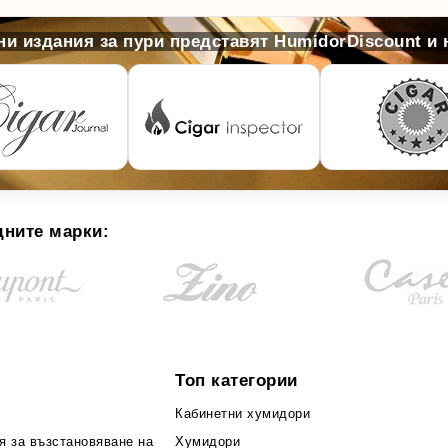
и издания за пури представят HumidorDiscount и
дните марки:
Топ категории
Кабинетни хумидори
я за възстановяване на
Хумидори