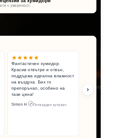
рецензии за хумидори
ате с увереност.
Фантастичен хумидор.
Чудесен 
Красив отвътре и отвън,
Вълнувам
поддържа идеална влажност
имам по-
на въздуха. Бих го
хумидор.
препоръчал, особено на
състояни
тази цена!
разопако
да го усе
Simon H.
Потвърден купувач
отколкот
Задължит
пак от то
Arlene M.