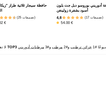
عة أدوريني بوروسو دبل جت بلون
حافظة سيجار ثلاثية طراز "زيكا
أسود بشفرة زولينغن
ال
(17 تصنيفات)
(25 تصنيفات)
4,8
02 €
54.00 €
وعًا #1
خزائن ترطيب
و#2
مرطب
و#3
مرطبات أدوريني
TOP3
لا تفوت فرصة الحصول على المنتجات الأكثر مبيعًا في