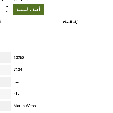
أضف للسلة
آراء العملاء
ال
10258
7104
بني
جلد
Martin Wess