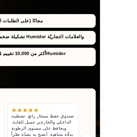
مجانًا (على الطلبات الّتي 
تشكيلة ضخمة من صناديق حفظ السيجار Humidor والعلامات التجاريّة
أكثر من 10,000 تقييم مُوثَّق لصناديق حفظ السيجارHumidor
تقييمات صادقة ونزيهة للش
غير رائع.
صندوق حفظ سيجار رائع. تشطيبه
تناء صندوق
الداخلي والخارجي جميل للغاية،
لى جودة.
ويحافظ على مستوى الرطوبة
وحتّى عند
بدقّة متناهية. أنصح به بشدّة نظراً