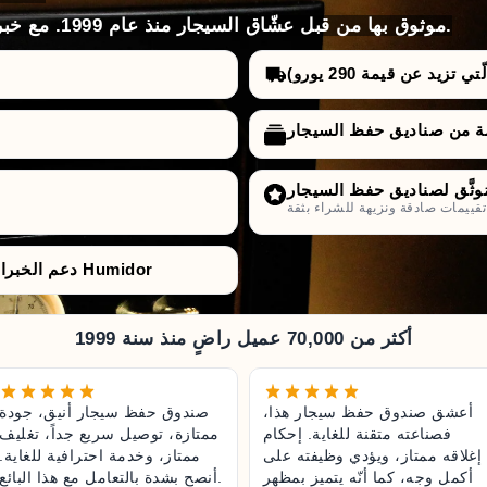
موثوق بها من قبل عشّاق السيجار منذ عام 1999. مع خبرة لا مثيل لها، واختيارات، وأسعار وضمانات.
تزيد عن قيمة 290 يورو)
راء بثقة.
دعم الخبراء من قبل متخصّصي صناديق حفظ السيجار Humidor
أكثر من 70,000 عميل راضٍ منذ سنة 1999
أعشق صندوق حفظ سيجار هذا،
صندوق حفظ سيجار أنيق، جودة
فصناعته متقنة للغاية. إحكام
ممتازة، توصيل سريع جداً، تغليف
إغلاقه ممتاز، ويؤدي وظيفته على
ممتاز، وخدمة احترافية للغاية.
أكمل وجه، كما أنّه يتميز بمظهر
أنصح بشدة بالتعامل مع هذا البائع.