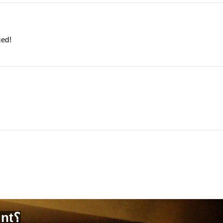
ged!
لماذا تختار HumidorDiscount؟