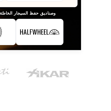
لقد قامت مطبوعات السيجار الرائدة في العالم بتسليط الضوء على HumidorDiscount وصناديق حفظ السيجار ا