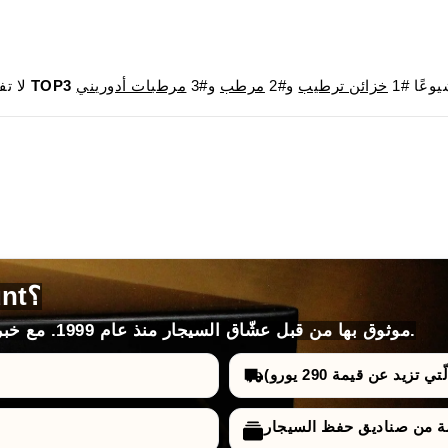
وعًا #1
خزائن ترطيب
و#2
مرطب
و#3
مرطبات أدوريني
TOP3
لا تفوت فرصة الحصول على المنتجات الأكثر مبيعًا في
لماذا تختار HumidorDiscount؟
موثوق بها من قبل عشّاق السيجار منذ عام 1999. مع خبرة لا مثيل لها، واختيارات، وأسعار وضمانات.
تزيد عن قيمة 290 يورو)