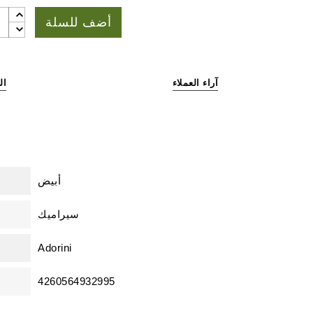
أضف للسلة
آراء العملاء
ال
أبيض
سيراميك
Adorini
4260564932995