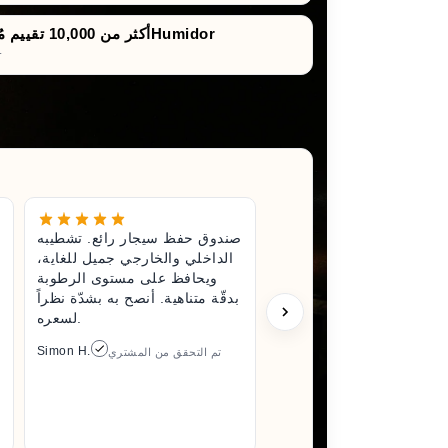
أكثر من 10,000 تقييم مُوثَّق لصناديق حفظ السيجارHumidor
تقييمات صادقة ونزيهة للش
غير رائع.
صندوق حفظ سيجار رائع. تشطيبه
تناء صندوق
الداخلي والخارجي جميل للغاية،
لى جودة.
ويحافظ على مستوى الرطوبة
وحتّى عند
بدقّة متناهية. أنصح به بشدّة نظراً
عت مبلغًا
لسعره.
 فعلاً وأنّ
Simon H.
تم التحقق من المشتري
د بالتأكيد
Arlene M.