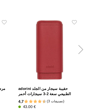
فاصل أفقي لصناديق الترطيب - 80 مم
adorini حقيبة سيجار من الجلد
مرط
 * 5 مم
الطبيعي سعة 2-3 سيجارات أحمر
(3 تصنيفات)
4,7
4,2
43.00 €
5.00 €