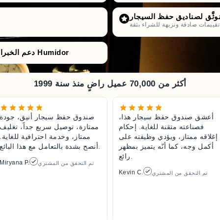
راء بثقة.
دعم الخبراء من قبل متخصّصي صناديق حفظ السيجار Humidor
أكثر من 70,000 عميل راضٍ منذ سنة 1999
أعشق صندوق حفظ سيجار هذا،
صندوق حفظ سيجار أنيق، جودة
فصناعته متقنة للغاية. إحكام
ممتازة، توصيل سريع جداً، تغليف
إغلاقه ممتاز، ويؤدي وظيفته على
ممتاز، وخدمة احترافية للغاية.
أكمل وجه، كما أنّه يتميز بمظهر
أنصح بشدة بالتعامل مع هذا البائع.
رائع.
Miryana P.
تم التحقق من المشتري
Kevin C.
تم التحقق من المشتري