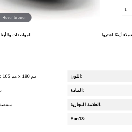
Hover to zoom
عملاء أيضًا اشتروا
المواصفات والأبعاد
اللون:
180 مم
x
105 مم
x
المادة:
1 
العلامة التجارية:
منفضة 
Ean13: