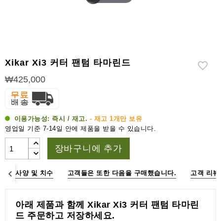
라
이
터
시
가
Xikar Xi3 커터 팬텀 타마린드
시
저
₩425,000
가
습
이용가능성:
즉시 / 재고.
- 재고 1개만 보유
기
영업일 기준 7-14일 안에 제품을 받을 수 있습니다.
&
습
장바구니에 추가
도
계
명
사양 및 치수
고객들은 또한 다음을 구매했습니다.
고객 리뷰
기
타
아래 제품과 함께 Xikar Xi3 커터 팬텀 타마린
시
드 주문하고 저장하세요.
가