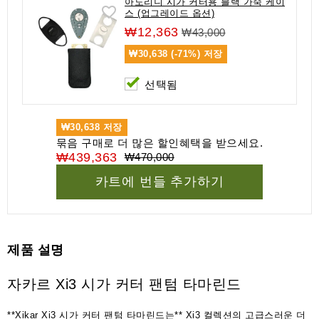
아도리니 시가 커터용 블랙 가죽 케이
스 (업그레이드 옵션)
₩12,363
₩43,000
₩30,638 (-71%)
저장
선택됨
₩30,638
저장
묶음 구매로 더 많은 할인혜택을 받으세요.
₩439,363
₩470,000
카트에 번들 추가하기
제품 설명
자카르 Xi3 시가 커터 팬텀 타마린드
**Xikar Xi3 시가 커터 팬텀 타마린드는** Xi3 컬렉션의 고급스러운 더