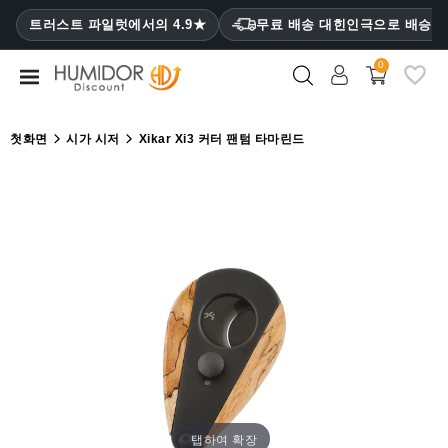
CATEGORY
트러스트 파일럿에서의 4.9★
무료 배송 대힌인극으로 배승
₩
0
휴
미
더
첫화면
시가 시저
Xikar Xi3 커터 팬텀 타마린드
휴
미
더
캐
비
닛
시
가
케
이
스
탭하여 확장