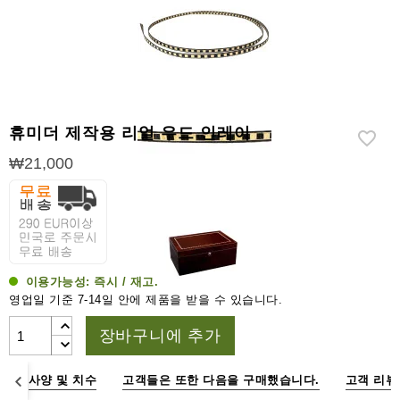
라
이
터
시
가
시
휴미더 제작용 리얼 우드 인레이
저
₩21,000
가
습
기
&
습
도
이용가능성:
즉시 / 재고.
계
영업일 기준 7-14일 안에 제품을 받을 수 있습니다.
기
장바구니에 추가
타
시
명
사양 및 치수
고객들은 또한 다음을 구매했습니다.
고객 리뷰
가