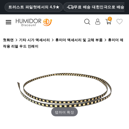
CATEGORY
트러스트 파일럿에서의 4.9★
무료 배송 대힌인극으로 배승
₩
0
휴
미
더
첫화면
기타 시가 액세서리
휴미더 액세서리 및 교체 부품
휴미더 제
작용 리얼 우드 인레이
휴
미
더
캐
비
닛
시
가
케
이
탭하여 확장
스