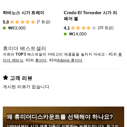
하바노스 시가 트레이
Credo El Torcedor 시가 리
페어 젤
(7 등급)
5,0
(28 등급)
₩83,000
4,1
4
₩14,000
휴미더 베스트셀러
저희의
TOP3
베스트셀러 카테고리 제품들을 놓치지 마세요 - #1위
휴
미더 캐비닛
, #2위
휴미더
, #3위
Adorini 휴미더
.
고객 리뷰
게시된 리뷰가 없습니다
왜 휴미더디스카운트를 선택해야 하나요?
1999년부터
시가 애호가들이 신뢰하는 브랜드입니다. 최고의