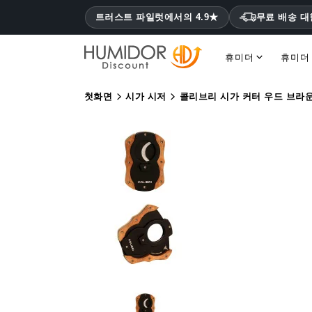
트러스트 파일럿에서의 4.9★
무료 배송 
휴미더
휴미더
코히바 휴미더 몬테크리스토, 하바노스
첫화면
시가 시저
콜리브리 시가 커터 우드 브라