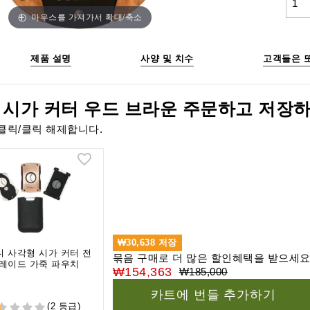
마우스를 가져가서 확대/축소
제품 설명
사양 및 치수
고객들은 
 시가 커터 우드 브라운 주문하고 저장하
클릭/클릭 해제합니다.
₩30,638
저장
 사각형 시가 커터 전
묶음 구매로 더 많은 할인혜택을 받으세요
레이드 가죽 파우치
₩154,363
₩185,000
카트에 번들 추가하기
(2 등급)