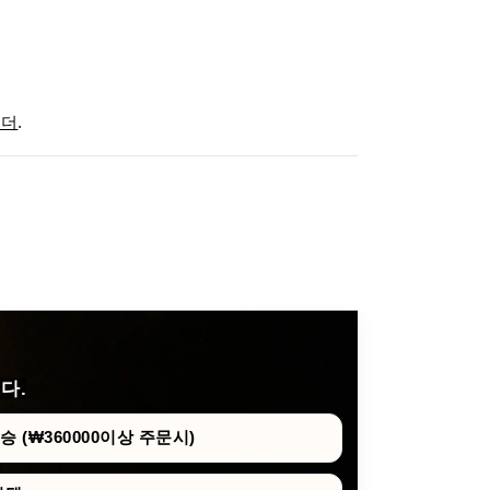
미더
.
다.
 (₩360000이상 주문시)