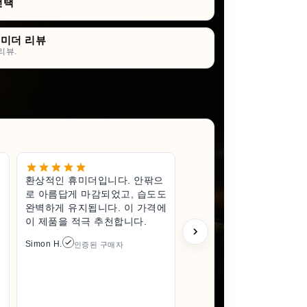
선택
휴미더 리뷰
리뷰.
환상적인 휴미더입니다. 안팎으
작지만 훌
로 아름답게 마감되었고, 습도도
고급스럽고
완벽하게 유지됩니다. 이 가격에
받게 되어
이 제품을 적극 추천합니다.
한 상태로
풀 때조차
Simon H.
인증된 구매자
다 훨씬 
이 들었습
있으면 꼭
것입니다.