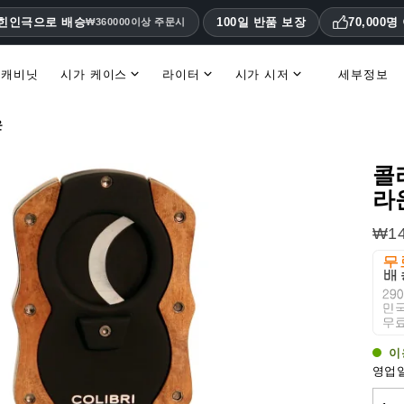
대힌인극으로 배승
100일 반품 보장
70,000
₩360000이상 주문시
 캐비닛
시가 케이스
라이터
시가 시저
세부정보
휴미더 액세서리 및 교체 부품
운
콜
라
₩14
이
영업일