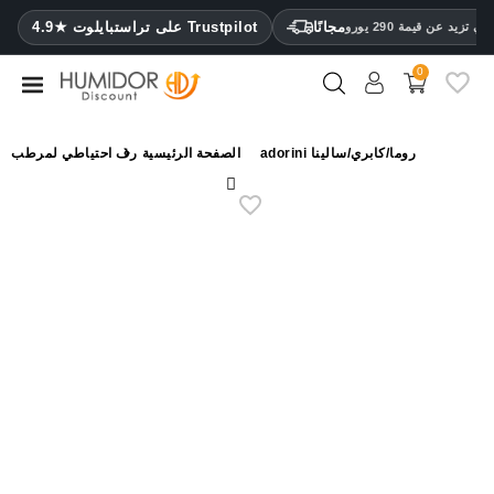
CATEGORY
مجانًا
4.9★ على تراستبايلوت Trustpilot
 تزيد عن قيمة 290 يورو
0
مرطب
خزائن
رف احتياطي لمرطب adorini روما/كابري/سالينا
الصفحة الرئيسية
ترطيب

محافظ
سيجار
ولاعات
مقصات
سيجار
مرطبات
ومقياس
رطوبة