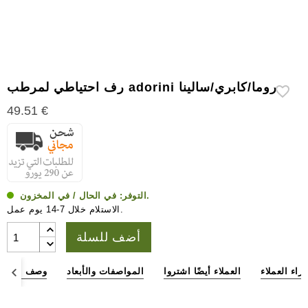
إكسسوارات
سيجار
أخرى
رف احتياطي لمرطب adorini روما/كابري/سالينا
49.51 €
في الحال / في المخزون.
التوفر:
الاستلام خلال 7-14 يوم عمل.
أضف للسلة
آراء العملاء
العملاء أيضًا اشتروا
المواصفات والأبعاد
وصف المنتج