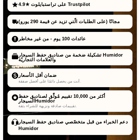
4.9★ على تراستبايلوت Trustpilot
مجانًا (على الطلبات الّتي تزيد عن قيمة 290 يورو)
عائدات 100 يوم - من غير مخاطر
تشكيلة ضخمة من صناديق حفظ السيجار Humidor
والعلامات التجاريّة
ضمان أقل الأسعار
أنت من يحصل دائمًا على أفضل صفقة.
أكثر من 10,000 تقييم مُوثَّق لصناديق حفظ
السيجارHumidor
تقييمات صادقة ونزيهة للشراء بثقة.
دعم الخبراء من قبل متخصّصي صناديق حفظ السيجار
Humidor