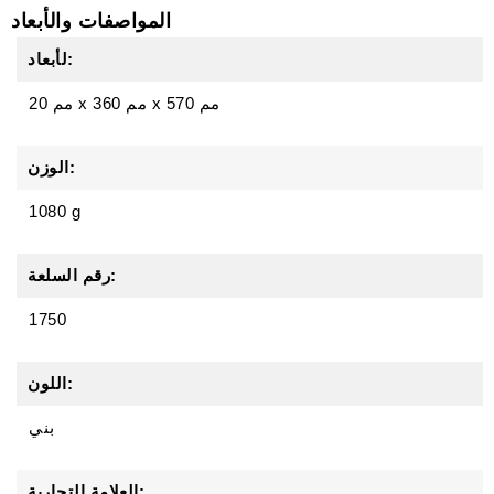
المواصفات والأبعاد
لأبعاد:
570 مم
x
360 مم
x
20 مم
الوزن:
1080 g
رقم السلعة:
1750
اللون:
بني
العلامة التجارية: