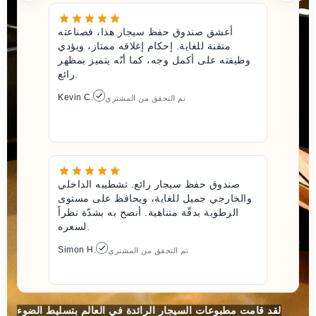
أعشق صندوق حفظ سيجار هذا، فصناعته
متقنة للغاية. إحكام إغلاقه ممتاز، ويؤدي
وظيفته على أكمل وجه، كما أنّه يتميز بمظهر
رائع.
Kevin C.
تم التحقق من المشتري
صندوق حفظ سيجار رائع. تشطيبه الداخلي
والخارجي جميل للغاية، ويحافظ على مستوى
الرطوبة بدقّة متناهية. أنصح به بشدّة نظراً
لسعره.
Simon H.
تم التحقق من المشتري
لقد قامت مطبوعات السيجار الرائدة في العالم بتسليط الضوء