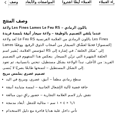
آراء العملاء
العملاء أيضًا اشتروا
المواصفات والأبعاد
وصف المنتج
وصف المنتج
ولاعة Les Fines Lames Le Feu RS – باللون الرمادي
عندما يلتقي التصميم بالوظيفة – ولاعة سيجار أنيقة بلمسة فريدة
تُعد ولاعة Le Feu RS باللون الرمادي من العلامة الفرنسية Les Fines
Lames إكسسوارًا فخمًا لعشّاق السيجار من أصحاب الذوق الرفيع. ووفقًا
لمؤسس العلامة، يُشير اسم RS إلى "شكل الحلقة"، في إشارة إلى
الحلقة الشهيرة التي تزيّن السيجار. ينعكس هذا المفهوم في التصميم
الفريد: من الأعلى، تبدأ الولاعة بشكل مستطيل، تنحني بانسيابية، ثم تعود
إلى الشكل المستطيل – لتمنحها طابعًا بصريًا لا يُنسى.
تصميم عصري بملمس مريح
سطح رمادي مطفأ – أنيق، عصري، ومريح في اليد
حافة فضية لآلية الإشعال الجانبية – لمسة متباينة أنيقة
نقش بارز لاسم العلامة التجارية – حضور راقٍ دون مبالغة
أبعاد مدمجة: ‎٦٫٦ × ٤ × ١ سم – مثالية للتنقل
تأتي داخل علبة هدايا فاخرة مع دليل الاستخدام