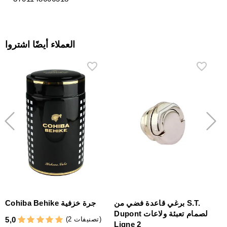
العملاء أيضًا اشتروا
برغي قاعدة فضي من S.T.
Cohiba Behike جرة خزفية
Dupont لصمام تعبئة ولاعات
(2 تصنيفات)
5,0
5
Ligne 2