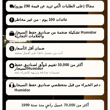
مجانًا (على الطلبات الّتي تزيد عن قيمة 290 يورو)
عائدات 100 يوم - من غير مخاطر
تشكيلة ضخمة من صناديق حفظ السيجار Humidor
والعلامات التجاريّة
ضمان أقل الأسعار
أنت من يحصل دائمًا على أفضل صفقة.
أكثر من 10,000 تقييم مُوثَّق لصناديق حفظ
السيجارHumidor
تقييمات صادقة ونزيهة للشراء بثقة.
دعم الخبراء من قبل متخصّصي صناديق حفظ السيجار
Humidor
أكثر من 70,000 عميل راضٍ منذ سنة 1999