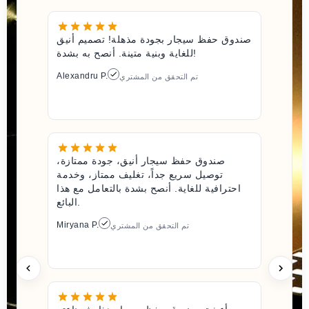
صندوق حفظ سيجار بجودة مذهلة! تصميم أنيق
للغاية وبنية متينة. أنصح به بشدة!
Alexandru P.
تم التحقق من المشتري
صندوق حفظ سيجار أنيق، جودة ممتازة،
توصيل سريع جداً، تغليف ممتاز، وخدمة
احترافية للغاية. أنصح بشدة بالتعامل مع هذا
البائع.
Miryana P.
تم التحقق من المشتري