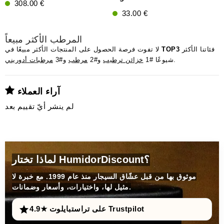
308.00 €
33.00 €
المرطب الأكثر مبيعاً
فئاتنا الأكثر
TOP3
لا تفوت فرصة الحصول على المنتجات الأكثر مبيعًا في
.
شيوعًا #1
خزائن ترطيب
و#2
مرطب
و#3
مرطبات أدوريني
آراء العملاء
لم ينشر أيّ تقييم بعد
لماذا تختار HumidorDiscount؟
موثوق بها من قبل عشّاق السيجار منذ عام 1999. مع خبرة لا
مثيل لها، واختيارات، وأسعار وضمانات.
4.9★ على تراستبايلوت Trustpilot