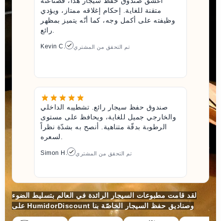
أعشق صندوق حفظ سيجار هذا، فصناعته
متقنة للغاية. إحكام إغلاقه ممتاز، ويؤدي
وظيفته على أكمل وجه، كما أنّه يتميز بمظهر
رائع.
Kevin C.
تم التحقق من المشتري
صندوق حفظ سيجار رائع. تشطيبه الداخلي
والخارجي جميل للغاية، ويحافظ على مستوى
الرطوبة بدقّة متناهية. أنصح به بشدّة نظراً
لسعره.
Simon H.
تم التحقق من المشتري
لقد قامت مطبوعات السيجار الرائدة في العالم بتسليط الضوء
على HumidorDiscount وصناديق حفظ السيجار الخاصّة بنا