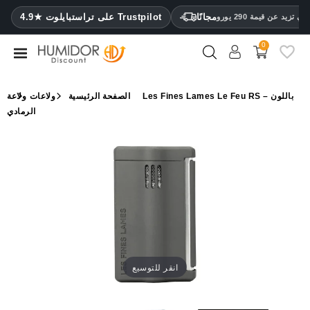
CATEGORY
مجانًا
4.9★ على تراستبايلوت Trustpilot
 تزيد عن قيمة 290 يورو
0
مرطب
خزائن
الصفحة الرئيسية
ولاعات
ولاعة Les Fines Lames Le Feu RS – باللون
ترطيب
الرمادي
محافظ
سيجار
ولاعات
مقصات
سيجار
مرطبات
انقر للتوسيع
ومقياس
رطوبة