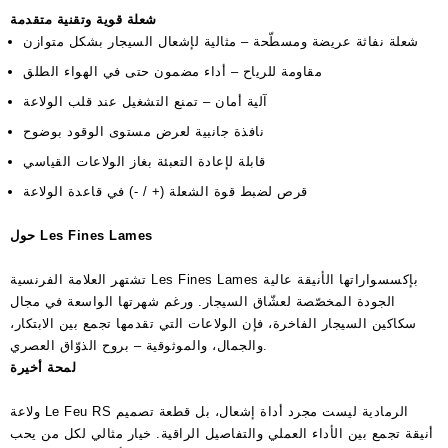
شعلة قوية وتقنية متقدمة
شعلة نفاثة عريضة ومسطّحة – مثالية لإشعال السيجار بشكل متوازن
مقاومة للرياح – أداء مضمون حتى في الهواء الطلق
آلية أمان – تمنع التشغيل عند قلب الولاعة
نافذة جانبية لعرض مستوى الوقود بوضوح
قابلة لإعادة التعبئة بغاز الولاعات القياسي
قرص لضبط قوة الشعلة (+ / -) في قاعدة الولاعة
حول Les Fines Lames
تشتهر العلامة الفرنسية Les Fines Lames بإكسسواراتها الأنيقة عالية
الجودة المخصّصة لعشّاق السيجار. ورغم شهرتها الواسعة في مجال
سكاكين السيجار الفاخرة، فإن الولاعات التي تقدمها تجمع بين الابتكار،
والجمال، والموثوقية – بروح الذوّاق العصري.
لمحة أخيرة
ولاعة Le Feu RS الرمادية ليست مجرد أداة إشعال، بل قطعة تصميم
أنيقة تجمع بين الأداء العملي والتفاصيل الراقية. خيار مثالي لكل من يحب