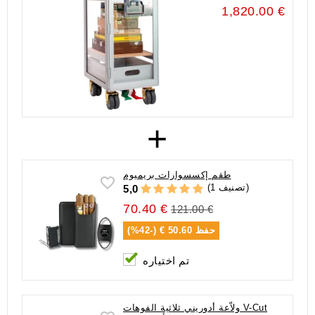
1,820.00 €
+
طقم إكسسوارات بريميوم
(1 تصنيف)
5,0
70.40 €
121.00 €
حفظ
50.60 € (-42%)
تم اختياره
ولاّعة أدوريني ثلاثية الفوهات V-Cut