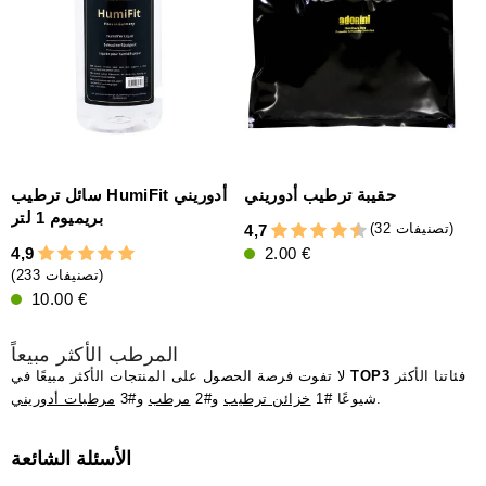
حقيبة ترطيب أدوريني
سائل ترطيب HumiFit أدوريني
بريميوم 1 لتر
(32 تصنيفات)
4,7
4,9
2.00 €
(233 تصنيفات)
10.00 €
المرطب الأكثر مبيعاً
فئاتنا الأكثر
TOP3
لا تفوت فرصة الحصول على المنتجات الأكثر مبيعًا في
.
شيوعًا #1
خزائن ترطيب
و#2
مرطب
و#3
مرطبات أدوريني
الأسئلة الشائعة