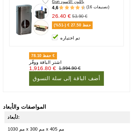
Gun باللون الأسود
(16 تصنيفات)
4,6
26.40 €
53.90 €
حفظ
27.50 € (-51%)
تم اختياره
78.10 €
حفظ
اشتر الباقة ووفّر
1,916.80 €
1,994.90 €
أضف الباقة إلى سلة التسوق
المواصفات والأبعاد
لأبعاد:
405 مم
x
300 مم
x
1030 مم