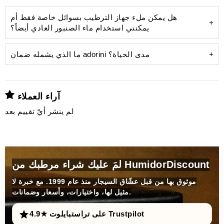
هل يمكن ملء جهاز الترطيب بسوائل خاصة فقط أم
يمكنني استخدام ماء الصنبور العادي أيضاً؟
ما الذي يشمله ضمان adorini مدى الحياة؟
آراء العملاء
ترسبات كلسية قبيحة
جهاز
لم ينشر أيّ تقييم بعد
الترطيب
لمَ عليك شراء مرطبك من HumidorDiscount
موثوق بها من قبل عشّاق السيجار منذ عام 1999. مع خبرة لا
مثيل لها، واختيارات، وأسعار وضمانات.
الماء المُقطر
ويمنع الترسبات الكلسية
4.9★ على تراستبايلوت Trustpilot