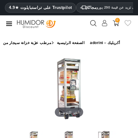
CATEGORY
مجانًا
4.9★ على تراستبايلوت Trustpilot
 تزيد عن قيمة 290 يورو
0
مرطب
خزائن
عربة خزانة سيجار من adorini – أكريليك
الصفحة الرئيسية
مرطب
ترطيب
محافظ
سيجار
ولاعات
مقصات
سيجار
انقر للتوسيع
مرطبات
ومقياس
رطوبة