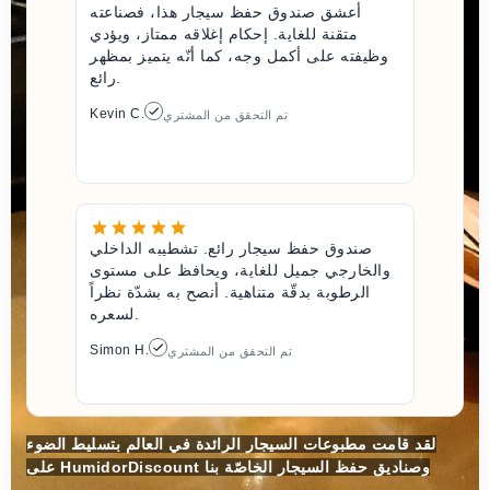
أعشق صندوق حفظ سيجار هذا، فصناعته
متقنة للغاية. إحكام إغلاقه ممتاز، ويؤدي
وظيفته على أكمل وجه، كما أنّه يتميز بمظهر
رائع.
Kevin C.
تم التحقق من المشتري
صندوق حفظ سيجار رائع. تشطيبه الداخلي
والخارجي جميل للغاية، ويحافظ على مستوى
الرطوبة بدقّة متناهية. أنصح به بشدّة نظراً
لسعره.
Simon H.
تم التحقق من المشتري
لقد قامت مطبوعات السيجار الرائدة في العالم بتسليط الضوء
على HumidorDiscount وصناديق حفظ السيجار الخاصّة بنا