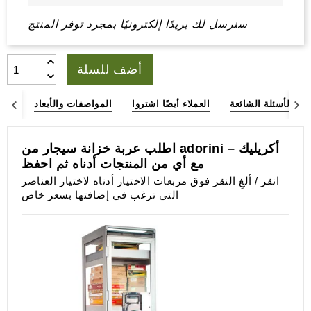
سنرسل لك بريدًا إلكترونيًا بمجرد توفر المنتج
أضف للسلة
الأسئلة الشائعة
العملاء أيضًا اشتروا
المواصفات والأبعاد
وصف
اطلب عربة خزانة سيجار من adorini – أكريليك
مع أي من المنتجات أدناه ثم احفظ
انقر / ألغِ النقر فوق مربعات الاختيار أدناه لاختيار العناصر
التي ترغب في إضافتها بسعر خاص