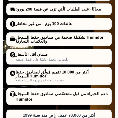
مجانًا (على الطلبات الّتي تزيد عن قيمة 290 يورو)
،
عائدات 100 يوم - من غير مخاطر
وهو
تشكيلة ضخمة من صناديق حفظ السيجار Humidor
والعلامات التجاريّة
أيونات فضة
ضد البكتيريا والفيروسات
ضمان أقل الأسعار
بيئة مثالية وصحية
أنت من يحصل دائمًا على أفضل صفقة.
عمر استخدام طويل لجهاز الترطيب ويحافظ على أدائه
أكثر من 10,000 تقييم مُوثَّق لصناديق حفظ
السيجارHumidor
تقييمات صادقة ونزيهة للشراء بثقة.
دعم الخبراء من قبل متخصّصي صناديق حفظ السيجار
Humidor
أكثر من 70,000 عميل راضٍ منذ سنة 1999