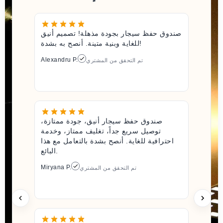
صندوق حفظ سيجار بجودة مذهلة! تصميم أنيق
للغاية وبنية متينة. أنصح به بشدة!
Alexandru P.
تم التحقق من المشتري
صندوق حفظ سيجار أنيق، جودة ممتازة،
توصيل سريع جداً، تغليف ممتاز، وخدمة
احترافية للغاية. أنصح بشدة بالتعامل مع هذا
البائع.
Miryana P.
تم التحقق من المشتري