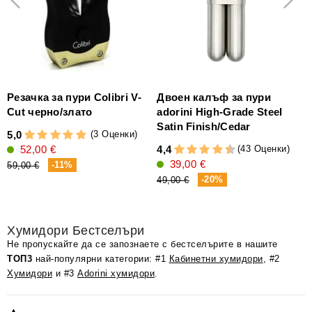
Резачка за пури Colibri V-
Двоен калъф за пури
Cut черно/злато
adorini High-Grade Steel
Satin Finish/Cedar
(3 Оценки)
5,0
(43 Оценки)
52,00 €
4,4
4
39,00 €
(
-11%
59,00 €
-20%
49,00 €
2
Хумидори Бестселъри
Не пропускайте да се запознаете с бестселърите в нашите
ТОП3
най-популярни категории: #1
Кабинетни хумидори
, #2
Хумидори
и #3
Adorini хумидори
.