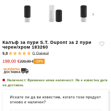
уреди
за
измерване
на
влажността
Други
аксесоари
Калъф за пури S.T. Dupont за 2 пури
за
черен/хром 183260
пури
(
1 Оценка
)
5,0
198,00 €
220,00 €
-10%
Наличност:
Временно няма наличност. Не е известна дата
на доставка.
Искате ли да ви известим, когато този продукт
отново е наличен?