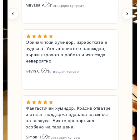
Miryana P.
Потвърден купувач
Обичам този хумидор, изработката е
чудесна. Уплътнението е надеждно,
върши страхотна работа и изглежда
невероятно.
Kevin C.
Потвърден купувач
Фантастичен хумидор. Красив отвътре
и отвън, поддържа идеална влажност
на въздуха. Бих го препоръчал,
особено на тази цена!
Simon H.
Потвърден купувач