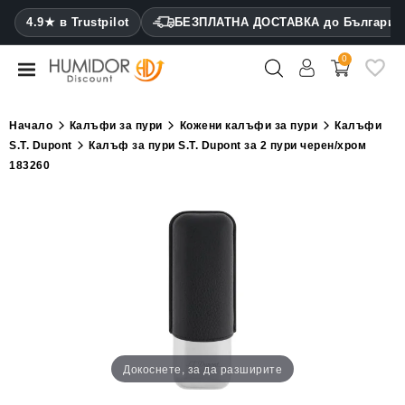
CATEGORY
4.9★ в Trustpilot
БЕЗПЛАТНА ДОСТАВКА до България
0
Хумидори
Кабинетни
Начало
Калъфи за пури
Кожени калъфи за пури
Калъфи
хумидори
S.T. Dupont
Калъф за пури S.T. Dupont за 2 пури черен/хром
183260
Калъфи
за
пури
Запалки
Резачки
за
пури
Докоснете, за да разширите
Овлажнители
и