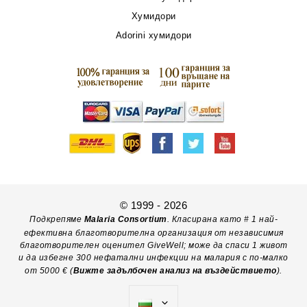
Хумидори
Adorini хумидори
© 1999 - 2026
Подкрепяме
Malaria Consortium
. Класирана като # 1 най-
ефективна благотворителна организация от независимия
благотворителен оценител GiveWell; може да спаси 1 живот
и да избегне 300 нефатални инфекции на малария с по-малко
от 5000 € (
Вижте задълбочен анализ на въздействието
).