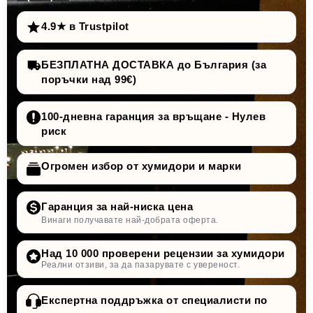
4.9★ в Trustpilot
БЕЗПЛАТНА ДОСТАВКА до България (за
поръчки над 99€)
100-дневна гаранция за връщане - Нулев
риск
Огромен избор от хумидори и марки
Гаранция за най-ниска цена
Винаги получавате най-добрата оферта.
Над 10 000 проверени рецензии за хумидори
Реални отзиви, за да пазарувате с увереност.
Експертна поддръжка от специалисти по