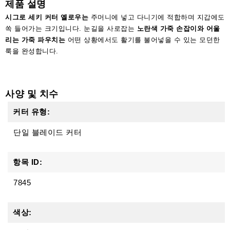
제품 설명
액
세
시그로 세키 커터 옐로우는
주머니에 넣고 다니기에 적합하며 지갑에도
서
쏙 들어가는 크기입니다. 눈길을 사로잡는
노란색 가죽 손잡이와
어울
리
리는 가죽 파우치는
어떤 상황에서도 활기를 불어넣을 수 있는 모던한
룩을 완성합니다.
사양 및 치수
커터 유형:
단일 블레이드 커터
항목 ID:
7845
색상: