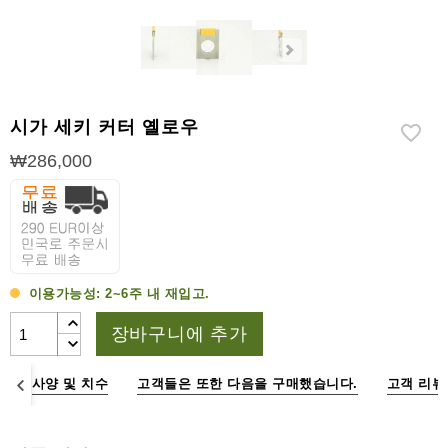
라
이
터
시
가
시가 세키 커터 옐로우
시
저
₩286,000
가
습
기
&
습
이용가능성:
2~6주 내 재입고.
도
계
장바구니에 추가
기
명
사양 및 치수
고객들은 또한 다음을 구매했습니다.
고객 리뷰
타
시
가