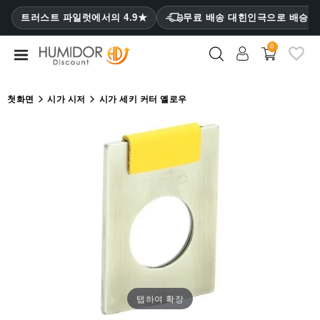
CATEGORY
트러스트 파일럿에서의 4.9★
무료 배송 대힌인극으로 배승
₩
0
휴
미
더
첫화면
시가 시저
시가 세키 커터 옐로우
휴
미
더
캐
비
닛
시
가
케
이
스
탭하여 확장