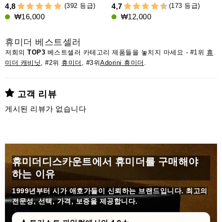
(392 등급)
(173 등급)
4,8
4,7
₩16,000
₩12,000
휴미더 베스트셀러
저희의
TOP3
베스트셀러 카테고리 제품들을 놓치지 마세요 - #1위
휴
미더 캐비닛
, #2위
휴미더
, #3위
Adorini 휴미더
.
고객 리뷰
게시된 리뷰가 없습니다
휴미더디스카운트에서 휴미더를 구매해야
하는 이유
1999년부터
시가 애호가들이 신뢰하는 브랜드입니다. 최고의
전문성, 선택, 가격, 보증을 제공합니다.