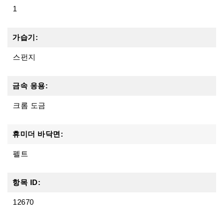
1
가습기:
스펀지
금속 응용:
크롬 도금
휴미더 바닥면:
펠트
항목 ID:
12670