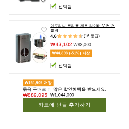
선택됨
아도리니 트리플 제트 라이터 V-컷 건
블랙
(16 등급)
4,6
₩43,102
₩88,000
₩44,898 (-51%)
저장
선택됨
₩154,905
저장
묶음 구매로 더 많은 할인혜택을 받으세요.
₩889,095
₩1,044,000
카트에 번들 추가하기