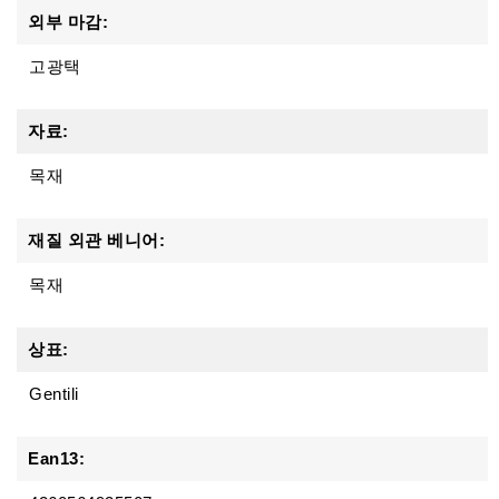
외부 마감:
고광택
자료:
목재
재질 외관 베니어:
목재
상표:
Gentili
Ean13: