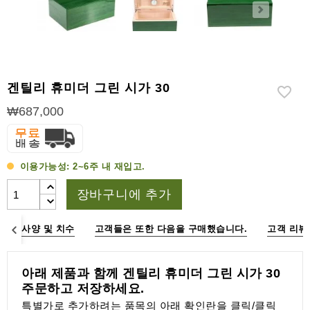
라
이
터
시
가
겐틸리 휴미더 그린 시가 30
시
저
₩687,000
가
습
이용가능성:
2~6주 내 재입고.
기
&
장바구니에 추가
습
도
계
명
사양 및 치수
고객들은 또한 다음을 구매했습니다.
고객 리뷰
기
아래 제품과 함께 겐틸리 휴미더 그린 시가 30
타
주문하고 저장하세요.
시
가
특별가로 추가하려는 품목의 아래 확인란을 클릭/클릭