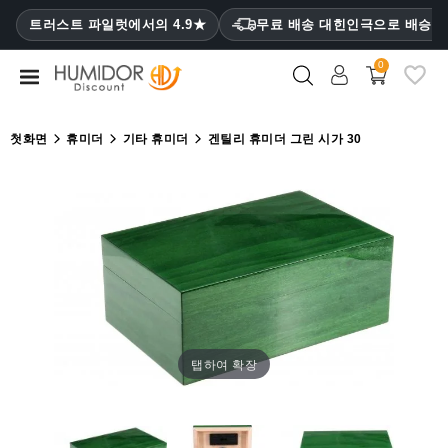
CATEGORY
트러스트 파일럿에서의 4.9★
무료 배송 대힌인극으로 배승
₩
0
휴
미
더
첫화면
휴미더
기타 휴미더
겐틸리 휴미더 그린 시가 30
휴
미
더
캐
비
닛
시
가
탭하여 확장
케
이
스