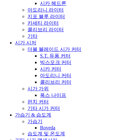
시카 헤드론
아도리니 라이터
지포 블루 라이터
카세티 라이터
콜리브리 라이터
기타
시가 시저
더블 블레이드 시가 커터
S.T. 듀퐁 커터
빅스모크 커터
시카 커터
아도리니 커터
콜리브리 커터
시가 가위
폭스 나이프
펀치 커터
기타 시가 커터
가습기 & 습도계
가습기
Boveda
습도계 및 온도계