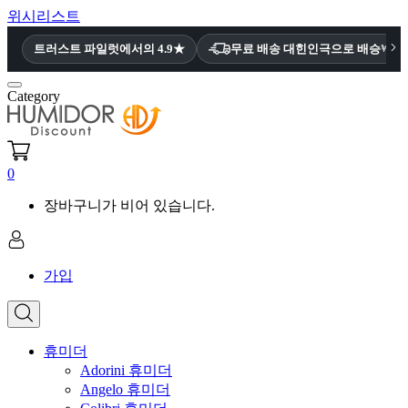
위시리스트
트러스트 파일럿에서의 4.9★
무료 배송 대힌인극으로 배승
₩36
Category
0
장바구니가 비어 있습니다.
가입
휴미더
Adorini 휴미더
Angelo 휴미더