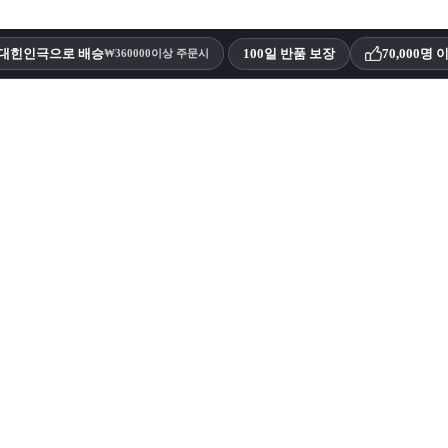
 대힌인극으로 배승
100일 반품 보장
70,000명
₩360000이상 주문시