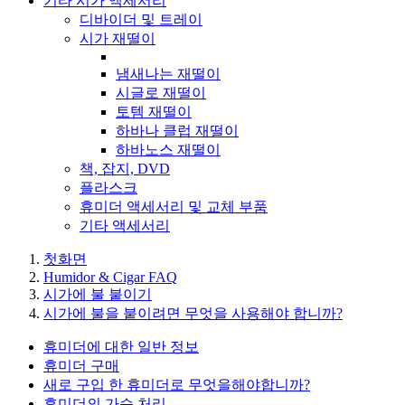
기타 시가 액세서리
디바이더 및 트레이
시가 재떨이
냄새나는 재떨이
시글로 재떨이
토템 재떨이
하바나 클럽 재떨이
하바노스 재떨이
책, 잡지, DVD
플라스크
휴미더 액세서리 및 교체 부품
기타 액세서리
첫화면
Humidor & Cigar FAQ
시가에 불 붙이기
시가에 불을 붙이려면 무엇을 사용해야 합니까?
휴미더에 대한 일반 정보
휴미더 구매
새로 구입 한 휴미더로 무엇을해야합니까?
휴미더의 가습 처리