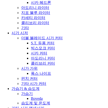
시카 헤드론
아도리니 라이터
지포 블루 라이터
카세티 라이터
콜리브리 라이터
기타
시가 시저
더블 블레이드 시가 커터
S.T. 듀퐁 커터
빅스모크 커터
시카 커터
아도리니 커터
콜리브리 커터
시가 가위
폭스 나이프
펀치 커터
기타 시가 커터
가습기 & 습도계
가습기
Boveda
습도계 및 온도계