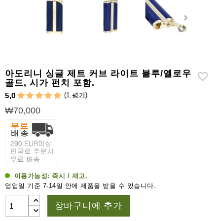
라
이
터
시
가
시
아도리니 싱글 제트 커브 라이트 블루/옐로우
저
골드, 시가 펀치 포함.
(
1 평가
)
5,0
가
₩70,000
습
기
&
습
도
계
이용가능성:
즉시 / 재고.
기
영업일 기준 7-14일 안에 제품을 받을 수 있습니다.
타
장바구니에 추가
시
가