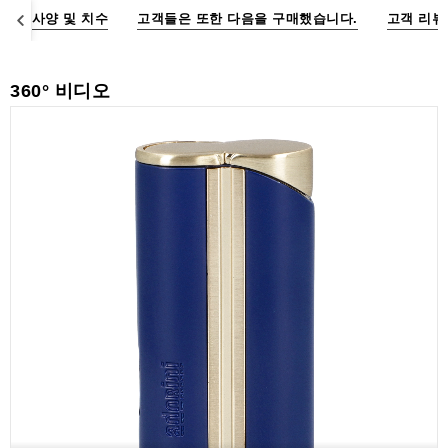
액
오
사양 및 치수
고객들은 또한 다음을 구매했습니다.
고객 리뷰
세
서
리
360° 비디오