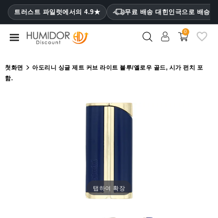
CATEGORY
트러스트 파일럿에서의 4.9★
무료 배송 대힌인극으로 배승
₩
0
휴
미
더
첫화면
아도리니 싱글 제트 커브 라이트 블루/옐로우 골드, 시가 펀치 포
함.
휴
미
더
캐
비
닛
시
가
케
탭하여 확장
이
스