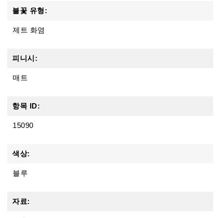
불꽃 유형:
제트 화염
피니시:
매트
항목 ID:
15090
색상:
블루
자료: