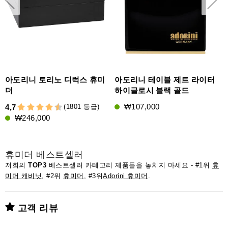
아도리니 토리노 디럭스 휴미
아도리니 테이블 제트 라이터
더
하이글로시 블랙 골드
₩107,000
(1801 등급)
4,7
4
₩246,000
휴미더 베스트셀러
저희의
TOP3
베스트셀러 카테고리 제품들을 놓치지 마세요 - #1위
휴
미더 캐비닛
, #2위
휴미더
, #3위
Adorini 휴미더
.
고객 리뷰