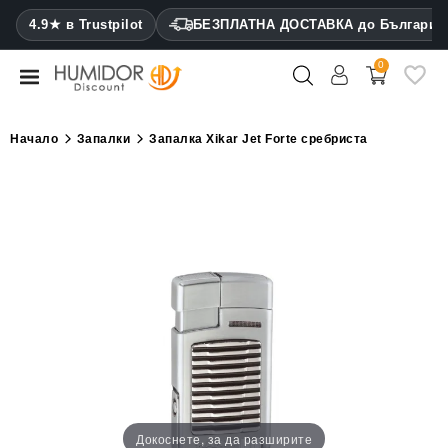
CATEGORY
4.9★ в Trustpilot
БЕЗПЛАТНА ДОСТАВКА до България
0
Хумидори
Кабинетни
Начало
Запалки
Запалка Xikar Jet Forte сребриста
хумидори
Калъфи
за
пури
Запалки
Резачки
за
пури
Овлажнители
Докоснете, за да разширите
и