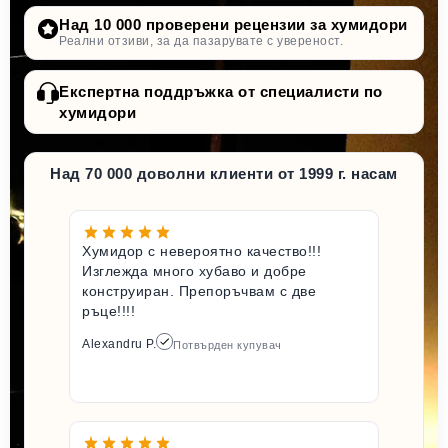
Над 10 000 проверени рецензии за хумидори
Реални отзиви, за да пазарувате с увереност.
Експертна поддръжка от специалисти по
хумидори
Над 70 000 доволни клиенти от 1999 г. насам
Хумидор с невероятно качество!!!
Изглежда много хубаво и добре
конструиран. Препоръчвам с две
ръце!!!!
Alexandru P.
Потвърден купувач