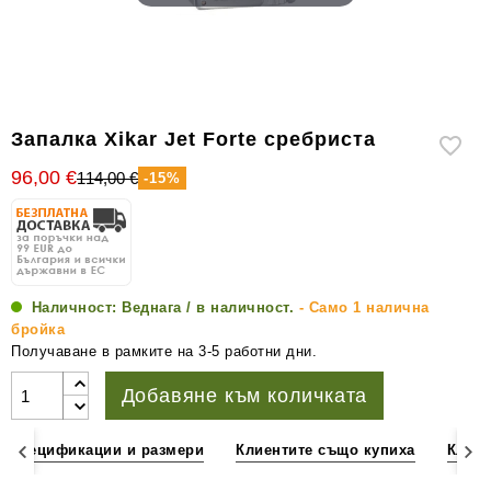
уреди
за
измерване
на
влажността
Запалка Xikar Jet Forte сребриста
Други
96,00 €
114,00 €
-15%
аксесоари
за
пури
Наличност:
Веднага / в наличност.
- Само 1 налична
бройка
Получаване в рамките на 3-5 работни дни.
Добавяне към количката
Спецификации и размери
Клиентите също купиха
Клиен