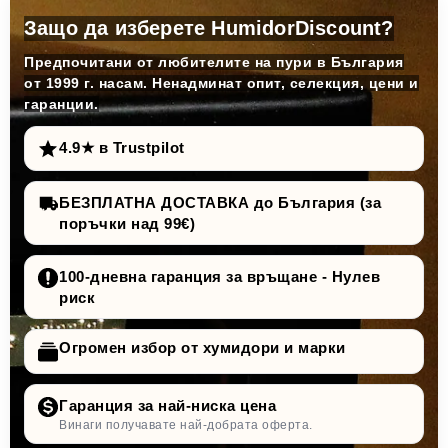
Защо да изберете HumidorDiscount?
Предпочитани от любителите на пури в България
от 1999 г. насам. Ненадминат опит, селекция, цени и
гаранции.
4.9★ в Trustpilot
БЕЗПЛАТНА ДОСТАВКА до България (за
поръчки над 99€)
100-дневна гаранция за връщане - Нулев
риск
Огромен избор от хумидори и марки
Гаранция за най-ниска цена
Винаги получавате най-добрата оферта.