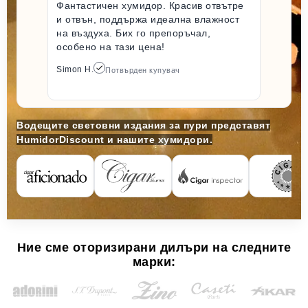
Фантастичен хумидор. Красив отвътре
и отвън, поддържа идеална влажност
на въздуха. Бих го препоръчал,
особено на тази цена!
Simon H.
Потвърден купувач
Водещите световни издания за пури представят
HumidorDiscount и нашите хумидори.
Ние сме оторизирани дилъри на следните
марки: