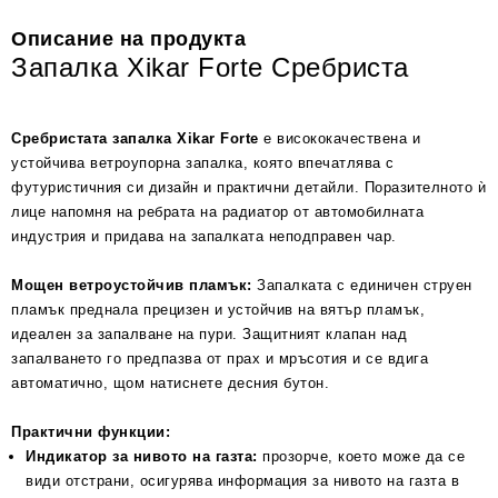
Описание на продукта
Запалка Xikar Forte Сребриста
Сребристата запалка Xikar Forte
е висококачествена и
устойчива ветроупорна запалка, която впечатлява с
футуристичния си дизайн и практични детайли. Поразителното ѝ
лице напомня на ребрата на радиатор от автомобилната
индустрия и придава на запалката неподправен чар.
Мощен ветроустойчив пламък:
Запалката с единичен струен
пламък преднала прецизен и устойчив на вятър пламък,
идеален за запалване на пури. Защитният клапан над
запалването го предпазва от прах и мръсотия и се вдига
автоматично, щом натиснете десния бутон.
Практични функции:
Индикатор за нивото на газта:
прозорче, което може да се
види отстрани, осигурява информация за нивото на газта в