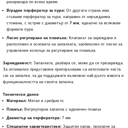
резервоара по всяко време.
Вграден перфоратор за пури:
От другата страна има
сгъваем перфоратор за пури, направен от неръждаема
стомана, с острие с диаметър от
7 мм
, идеално за всякакви
формати пури.
Лесно регулиране на пламъка:
Клапанът за зареждане е
разположен в основата на запалката, заобиколен от лесно за
управление колелце за регулиране на пламъка.
Зареждаемост:
Запалката, разбира се, може да се презарежда.
За оптимално представяне препоръчваме са използвате чиста
газ за запалки, за да поддържате възможно най-дълго живота и
функционалността на своята запалка.
Технически данни
Материал:
Метал в сребристо
Пламък:
Ветроупорна запалка с единичен пламък
Диаметър на перфоратора:
7 мм
Специални характеристики:
Защитен капак, прозорче за