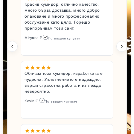
Красив хумидор, отлично качество,
много бърза доставка, много добро
опаковане и много професионално
обслужване като цяло. Горещо
препоръчвам този сайт.
Miryana P.
Потвърден купувач
Обичам този хумидор, изработката е
чудесна. Уплътнението е надеждно,
върши страхотна работа и изглежда
невероятно.
Kevin C.
Потвърден купувач