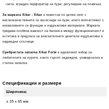
газта, вграден перфоратор за пури, регулиране на пламъка
За марката Xikar :
Xikar
е известна по целия свят с
висококачествените си аксесоари за пури, които впечатляват с
иновативните си функции и издръжливи материали. Марката
придава особена важност на баланса между функционалност и
естетика и предлага на взискателните ценители издръжливи и
надеждни спътници.
Сребристата запалка Xikar Forte
е идеалният избор за
любителите на пурите, които търсят надеждна, универсална и
стилна запалка.
Спецификации и размери
Широчина:
x 35 x 65 мм