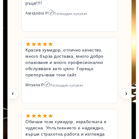
ръце!!!!
Alexandru P.
Потвърден купувач
Красив хумидор, отлично качество,
много бърза доставка, много добро
опаковане и много професионално
обслужване като цяло. Горещо
препоръчвам този сайт.
Miryana P.
Потвърден купувач
Обичам този хумидор, изработката е
чудесна. Уплътнението е надеждно,
върши страхотна работа и изглежда