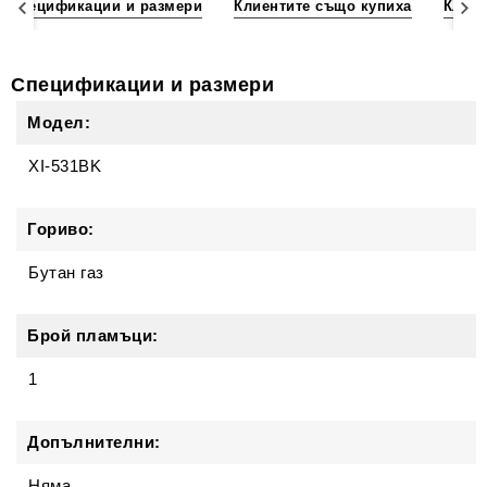
Спецификации и размери
Клиентите също купиха
Клиен
Спецификации и размери
Модел:
XI-531BK
Гориво:
Бутан газ
Брой пламъци:
1
Допълнителни:
Няма