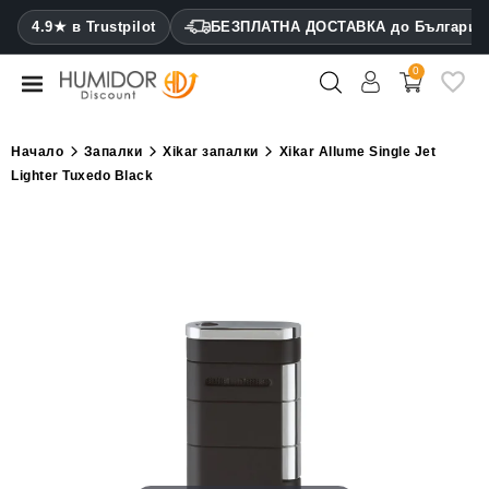
CATEGORY
4.9★ в Trustpilot
БЕЗПЛАТНА ДОСТАВКА до България
0
Хумидори
Кабинетни
Начало
Запалки
Xikar запалки
Xikar Allume Single Jet
хумидори
Lighter Tuxedo Black
Калъфи
за
пури
Запалки
Резачки
за
пури
Овлажнители
и