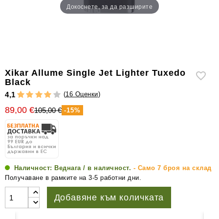
Докоснете, за да разширите
уреди
за
измерване
на
влажността
Други
Xikar Allume Single Jet Lighter Tuxedo
аксесоари
Black
за
(
16 Оценки
)
4,1
пури
89,00 €
105,00 €
-15%
Наличност:
Веднага / в наличност.
- Само 7 броя на склад
Получаване в рамките на 3-5 работни дни.
Добавяне към количката