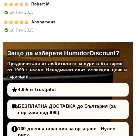
Robert M.
24 Feb 2015
Anonymous
16 Feb 2015
Защо да изберете HumidorDiscount?
Предпочитани от любителите на пури в България
от 1999 г. насам. Ненадминат опит, селекция, цени и
гаранции.
4.9★ в Trustpilot
БЕЗПЛАТНА ДОСТАВКА до България (за
поръчки над 99€)
100-дневна гаранция за връщане - Нулев
риск