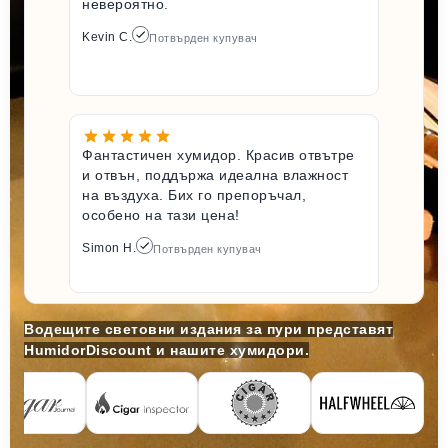
невероятно.
Kevin C.
Потвърден купувач
Фантастичен хумидор. Красив отвътре
и отвън, поддържа идеална влажност
на въздуха. Бих го препоръчал,
особено на тази цена!
Simon H.
Потвърден купувач
Водещите световни издания за пури представят
HumidorDiscount и нашите хумидори.