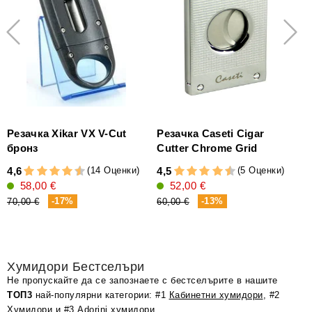
Резачка Xikar VX V-Cut
Резачка Caseti Cigar
бронз
Cutter Chrome Grid
(14 Оценки)
(5 Оценки)
4,6
4,5
4
58,00 €
52,00 €
-17%
-13%
70,00 €
60,00 €
6
Хумидори Бестселъри
Не пропускайте да се запознаете с бестселърите в нашите
ТОП3
най-популярни категории: #1
Кабинетни хумидори
, #2
Хумидори
и #3
Adorini хумидори
.