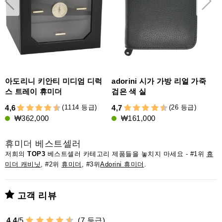
아도리니 키안티 미디엄 디럭
adorini 시가 가방 리얼 가죽
스 트레이 휴미더
검은 색 실
(1114 등급)
(26 등급)
4,6
4,7
4
₩362,000
₩161,000
휴미더 베스트셀러
저희의
TOP3
베스트셀러 카테고리 제품들을 놓치지 마세요 - #1위
휴
미더 캐비닛
, #2위
휴미더
, #3위
Adorini 휴미더
.
고객 리뷰
4,4
/
5
(
7
등급)