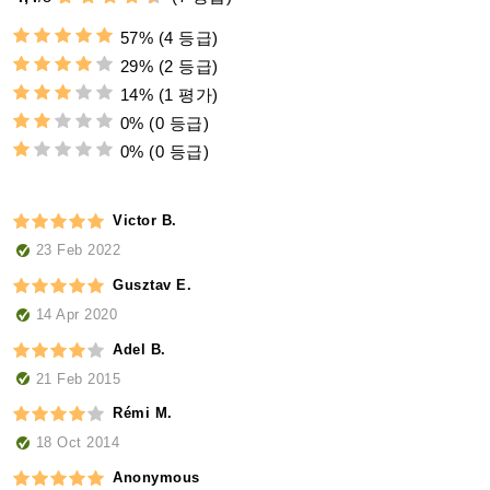
57%
(4 등급)
29%
(2 등급)
14%
(1 평가)
0%
(0 등급)
0%
(0 등급)
Victor B.
23 Feb 2022
Gusztav E.
14 Apr 2020
Adel B.
21 Feb 2015
Rémi M.
18 Oct 2014
Anonymous