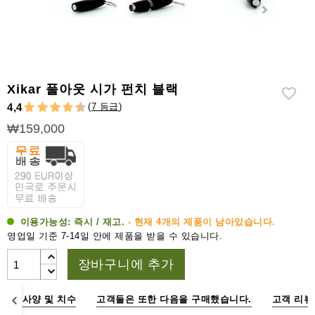
라
이
터
시
가
Xikar 풀아웃 시가 펀치 블랙
시
(
7 등급
)
4,4
저
₩159,000
가
습
기
&
습
도
이용가능성:
즉시 / 재고.
- 현재 4개의 제품이 남아있습니다.
계
영업일 기준 7-14일 안에 제품을 받을 수 있습니다.
기
장바구니에 추가
타
시
명
사양 및 치수
고객들은 또한 다음을 구매했습니다.
고객 리뷰
가