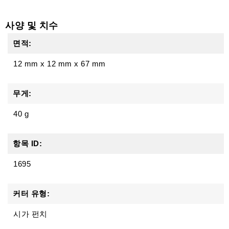
액
세
사양 및 치수
서
리
면적:
12 mm
x
12 mm
x
67 mm
무게:
40 g
항목 ID:
1695
커터 유형:
시가 펀치