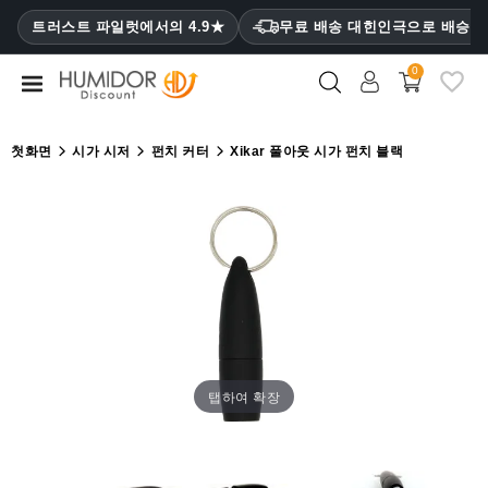
CATEGORY
트러스트 파일럿에서의 4.9★
무료 배송 대힌인극으로 배승
₩
0
휴
미
더
첫화면
시가 시저
펀치 커터
Xikar 풀아웃 시가 펀치 블랙
휴
미
더
캐
비
닛
시
가
탭하여 확장
케
이
스