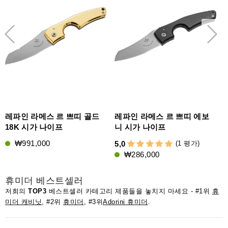
레파인 라메스 르 쁘띠 골드
레파인 라메스 르 쁘띠 에보
18K 시가 나이프
니 시가 나이프
₩991,000
(1 평가)
5,0
₩286,000
휴미더 베스트셀러
저희의
TOP3
베스트셀러 카테고리 제품들을 놓치지 마세요 - #1위
휴
미더 캐비닛
, #2위
휴미더
, #3위
Adorini 휴미더
.