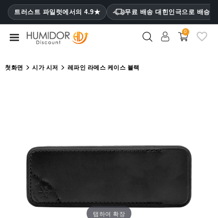
CATEGORY
트러스트 파일럿에서의 4.9★
무료 배송 대힌인극으로 배승
₩
0
휴
미
더
첫화면
시가 시저
레파인 라메스 케이스 블랙
휴
미
더
캐
비
닛
시
가
케
이
스
탭하여 확장