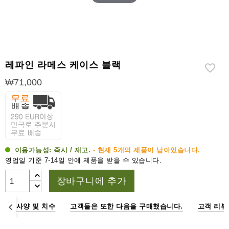
라
이
터
시
가
레파인 라메스 케이스 블랙
시
저
₩71,000
가
습
기
&
습
이용가능성:
즉시 / 재고.
- 현재 5개의 제품이 남아있습니다.
도
영업일 기준 7-14일 안에 제품을 받을 수 있습니다.
계
장바구니에 추가
기
타
명
사양 및 치수
고객들은 또한 다음을 구매했습니다.
고객 리뷰
시
가