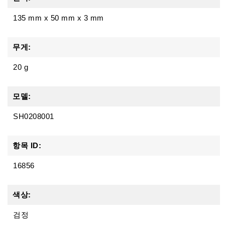
135 mm
x
50 mm
x
3 mm
무게:
20 g
모델:
SH0208001
항목 ID:
16856
색상:
검정