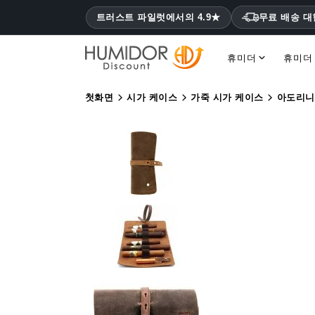
트러스트 파일럿에서의 4.9★
무료 배송 
휴미더
휴미더
코히바 휴미더 몬테크리스토, 하바노스
첫화면
시가 케이스
가죽 시가 케이스
아도리니 