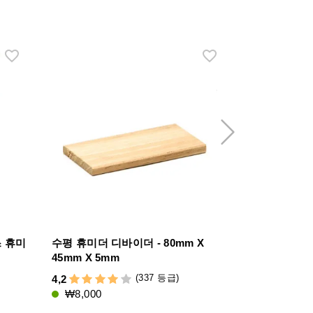
 휴미
수평 휴미더 디바이더 - 80mm X
adorini 토
45mm X 5mm
4,7
(337 등급)
4,2
₩298,000
₩8,000