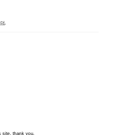
미더
.
s site. thank you.