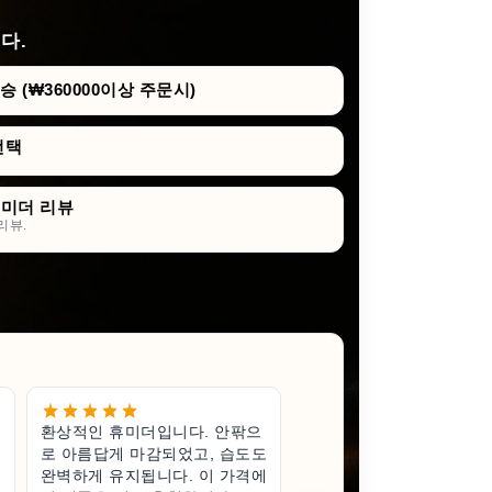
다.
 (₩360000이상 주문시)
선택
휴미더 리뷰
리뷰.
환상적인 휴미더입니다. 안팎으
작지만 훌
로 아름답게 마감되었고, 습도도
고급스럽고
완벽하게 유지됩니다. 이 가격에
받게 되어