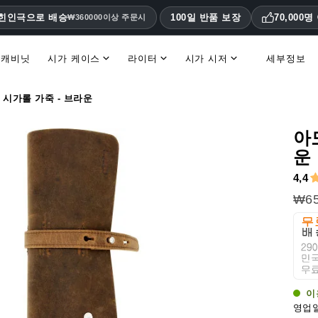
대힌인극으로 배승
100일 반품 보장
70,000
₩360000이상 주문시
 캐비닛
시가 케이스
라이터
시가 시저
세부정보
휴미더 액세서리 및 교체 부품
시가롤 가죽 - 브라운
아
운
4,4
₩65
이
영업일